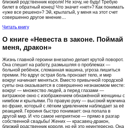
близкий родственник короля! Не хочу, не буду! Требую
билет в обратный конец! Что значит «нет»? Как понимать
«уже все решено»? Эй, крылатый, у меня на этот счет
совершенно другое мнение…
Читать книгу
О книге «
Невеста в законе. Поймай
меня, дракон
»
Жизнь главной героини внезапно делает крутой поворот.
Она спешит на работу, размышляя о проблемах —
больной ребёнок, сломанная машина, угроза лишиться
премии. Но вдруг острая боль пронзает тело, и мир
вокруг начинает меняться. Вместо привычной городской
суеты она оказывается в совершенно незнакомом месте:
вокруг — множество людей, а перед глазами —
витражное окно с изображением обнажённой женщины с
нимбом и крыльями. По правую руку — высокий мужчина
во фраке, который с лёгким удивлением наблюдает за её
реакцией. Героиня быстро понимает: она попала в
другой мир. И что самое неприятное — прямо в разгар
собственной свадьбы! Жених — красавец-дракон,
близкий родственник короля, но ей это неинтересно. Она