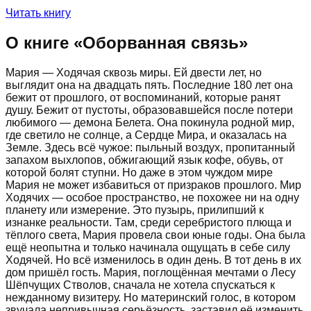
Читать книгу
О книге «
Оборванная связь
»
Мария — Ходячая сквозь миры. Ей двести лет, но
выглядит она на двадцать пять. Последние 180 лет она
бежит от прошлого, от воспоминаний, которые ранят
душу. Бежит от пустоты, образовавшейся после потери
любимого — демона Белета. Она покинула родной мир,
где светило не солнце, а Сердце Мира, и оказалась на
Земле. Здесь всё чужое: пыльный воздух, пропитанный
запахом выхлопов, обжигающий язык кофе, обувь, от
которой болят ступни. Но даже в этом чуждом мире
Мария не может избавиться от призраков прошлого. Мир
Ходячих — особое пространство, не похожее ни на одну
планету или измерение. Это пузырь, прилипший к
изнанке реальности. Там, среди серебристого плюща и
тёплого света, Мария провела свои юные годы. Она была
ещё неопытна и только начинала ощущать в себе силу
Ходячей. Но всё изменилось в один день. В тот день в их
дом пришёл гость. Мария, поглощённая мечтами о Лесу
Шёпчущих Стволов, сначала не хотела спускаться к
нежданному визитеру. Но материнский голос, в котором
звучала непривычная серьёзность, заставил её изменить