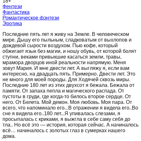
18
+
Фентези
Фантастика
Романтическое фэнтези
Эротика
Последние пять лет я живу на Земле. В человеческом
мире. Дышу его пыльным, сладковатым от выхлопов и
дождевой сырости воздухом. Пью кофе, который
обжигает язык без магии, и ношу обувь, от которой болят
ступни, веками привыкшие касаться земли, травы,
мрамора дворцов иной реальности напрямую. Меня
зовут Мария. И мне двести лет. А выгляжу я, если вам
интересно, на двадцать пять. Примерно. Двести лет. Это
не много для моей породы. Для Ходячей сквозь миры.
Последние 180 лет из этих двухсот я бежала. Бежала от
памяти. От запаха пепла и магического распада. От
пустоты в груди, где когда-то билось второе сердце. От
него. От Белета. Мой демон. Моя любовь. Моя пара. От
всего, что напоминало его...В отражении я видела его..Во
сне я видела его..180 лет...Я упивалась слезами, я
просыпалась с криками, я выжгла в себе саму себя до
тла.. Но всё это — история, которая сейчас. А начиналось
всё… начиналось с золотых глаз в сумерках нашего
дома.