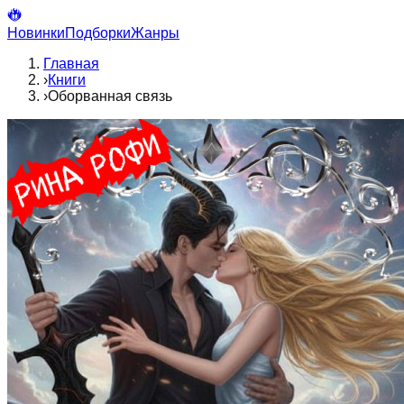
Новинки
Подборки
Жанры
Главная
›
Книги
›
Оборванная связь