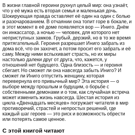
В жизни главной героини рухнул целый мир: она узнаёт,
что у её мужа есть вторая семья и маленькая дочь.
Шокирующая правда оставляет её один на один с болью
и разочарованием. В отчаянии она топит горе в бокале, и
в этот момент в её доме появляется вор — Иниго. Днём
он инкассатор, а ночью — человек, для которого нет
неприступных замков. Грубый, дерзкий, но в то же время
притягательный. Героиня разрешает Иниго забрать из
дома всё, что он захочет, а потом просит его забрать и её
саму. Между ними вспыхивает страсть, но их миры
настолько далеки друг от друга, что, кажется, у
отношений нет будущего. Одна близость — и героиня
сбегает. Но сможет ли она навсегда забыть Иниго? И
сможет ли Иниго отпустить женщину, которая
перевернула его привычный мир? Эта история — о
выборе между прошлым и будущим, о борьбе с
собственными демонами и о том, как случайная встреча
может изменить жизнь навсегда. Шестая история из
цикла «Двенадцать месяцев» погружает читателя в мир
противоречий, страстей и непростых решений, где
каждый шаг героев — это риск и возможность обрести
или потерять самое ценное.
С этой книгой читают