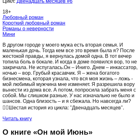
Цикл:
Двенадцать месяцев
#6
18
+
Любовный роман
Короткий любовный роман
Романы о неверности
Мини
В другом городе у моего мужа есть вторая семья. И
маленькая дочь. Тогда кем все это время была я? После
жестокой правды, я вернулась домой одна. В тот вечер
топила боль в бокале. И когда в доме появился вор, то не
закричала. Не испугалась.Он – Иниго. Днем – инкассатор,
ночью – вор. Грубый красавчик. Я – жена богатого
бизнесмена, которая узнала, что вся моя жизнь – ложь -
мой любимый мужчина мне изменяет. Я разрешила вору
вынести из дома все. А потом, попросила забрать меня с
собой. Мы слишком разные. У нас изначально не было и
шансов. Одна близость – и я сбежала. Но навсегда ли?
‍❤️‍🔥Шестая история из цикла: "Двенадцать месяцев".
Читать книгу
О книге «
Он мой Июнь
»