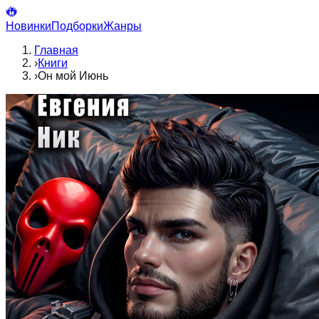
Новинки
Подборки
Жанры
Главная
›
Книги
›
Он мой Июнь