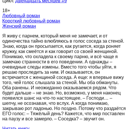
Цикл:
Двенадцать месяцев
#9
18
+
Любовный роман
Короткий любовный роман
Женский роман
Я живу с парнем, который меня не замечает, и от
одиночества тайно влюбляюсь в голос соседа за стеной.
Знаю, когда он просыпается, как ругается, когда роняет
кружку, как смеётся и как говорит со своей женщиной.
Понимаю, что охладела к своему парню, и всё чаще я
замечаю странности в его поведении. А однажды –
очевидные следы измены. Вместо того чтобы уйти, я
решаю проследить за ним. И оказывается, он
встречается с женщиной соседа. А еще: я впервые вижу
того, чей голос слышала за стеной. Мы оба обмануты.
Оба ранены. И неожиданно оказываемся рядом. Что
будет дальше – не знаю. Но, возможно, у меня наконец
появился шанс на что-то настоящее. – Господи… –
шепчу, не осознавая, что вслух. А когда понимаю,
закрываю рот ладонью. Но поздно. Потому что раздаётся
ЕГО голос: – Тяжёлый день? Кажется, что мир поставлен
на паузу и все замерло. – Соседка? – звучит он.
Читать книгу