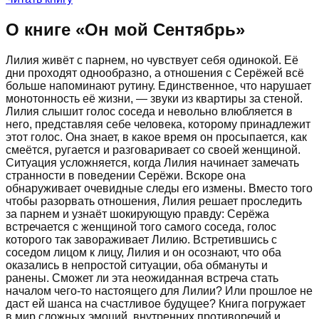
О книге «
Он мой Сентябрь
»
Лилия живёт с парнем, но чувствует себя одинокой. Её
дни проходят однообразно, а отношения с Серёжей всё
больше напоминают рутину. Единственное, что нарушает
монотонность её жизни, — звуки из квартиры за стеной.
Лилия слышит голос соседа и невольно влюбляется в
него, представляя себе человека, которому принадлежит
этот голос. Она знает, в какое время он просыпается, как
смеётся, ругается и разговаривает со своей женщиной.
Ситуация усложняется, когда Лилия начинает замечать
странности в поведении Серёжи. Вскоре она
обнаруживает очевидные следы его измены. Вместо того
чтобы разорвать отношения, Лилия решает проследить
за парнем и узнаёт шокирующую правду: Серёжа
встречается с женщиной того самого соседа, голос
которого так завораживает Лилию. Встретившись с
соседом лицом к лицу, Лилия и он осознают, что оба
оказались в непростой ситуации, оба обмануты и
ранены. Сможет ли эта неожиданная встреча стать
началом чего-то настоящего для Лилии? Или прошлое не
даст ей шанса на счастливое будущее? Книга погружает
в мир сложных эмоций, внутренних противоречий и