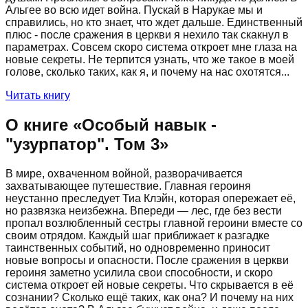
Альгее во всю идет война. Пускай в Нарукае мы и
справились, но кто знает, что ждет дальше. Единственный
плюс - после сражения в церкви я нехило так скакнул в
параметрах. Совсем скоро система откроет мне глаза на
новые секреты. Не терпится узнать, что же такое в моей
голове, сколько таких, как я, и почему на нас охотятся...
Читать книгу
О книге «
Особый навык -
"узурпатор". Том 3
»
В мире, охваченном войной, разворачивается
захватывающее путешествие. Главная героиня
неустанно преследует Тиа Клэйн, которая опережает её,
но развязка неизбежна. Впереди — лес, где без вести
пропал возлюбленный сестры главной героини вместе со
своим отрядом. Каждый шаг приближает к разгадке
таинственных событий, но одновременно приносит
новые вопросы и опасности. После сражения в церкви
героиня заметно усилила свои способности, и скоро
система откроет ей новые секреты. Что скрывается в её
сознании? Сколько ещё таких, как она? И почему на них