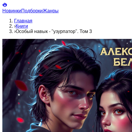
Новинки
Подборки
Жанры
Главная
›
Книги
›
Особый навык - "узурпатор". Том 3