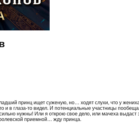
в
адший принц ищет суженую, но… ходят слухи, что у жениха 
о и в глаза-то видел. И потенциальные участницы пообещал
сильно нужны! Или я открою свое дело, или мачеха выдаст 
оролевской приемной… жду принца.