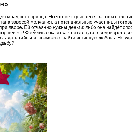
ов
»
ля младшего принца! Но что же скрывается за этим событие
кутана завесой молчания, а потенциальные участницы готовы
ри дворе. Ей отчаянно нужны деньги: либо она найдёт спос
ор невест! Фрейлина оказывается втянута в водоворот дво
згадать тайны и, возможно, найти истинную любовь. Но уда
удьбу?