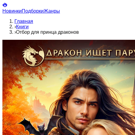
Новинки
Подборки
Жанры
Главная
›
Книги
›
Отбор для принца драконов