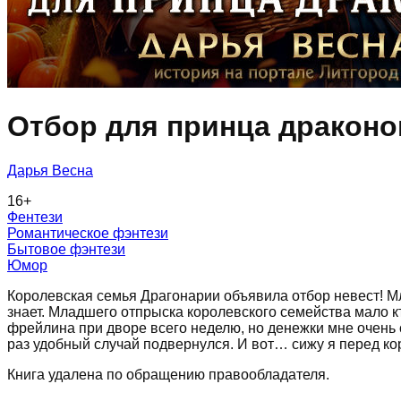
Отбор для принца драконо
Дарья Весна
16
+
Фентези
Романтическое фэнтези
Бытовое фэнтези
Юмор
Королевская семья Драгонарии объявила отбор невест! Мл
знает. Младшего отпрыска королевского семейства мало кт
фрейлина при дворе всего неделю, но денежки мне очень 
раз удобный случай подвернулся. И вот… сижу я перед к
Книга удалена по обращению правообладателя.