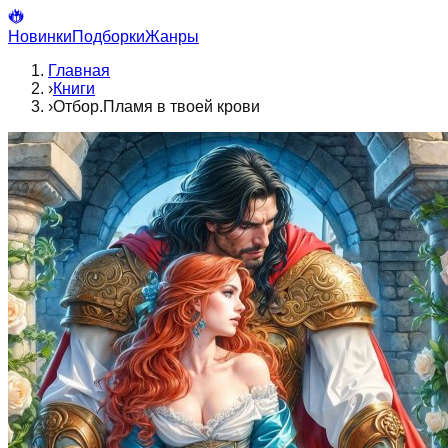
Новинки
Подборки
Жанры
Главная
›
Книги
›
Отбор.Пламя в твоей крови