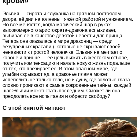
крови
»
Эльвия — сирота и служанка на грязном постоялом
дворе, её дни наполнены тяжёлой работой и унижением.
Но всё меняется, когда магический шар в руках
высокомерного аристократа-дракона вспыхивает,
выбирая её в качестве девятой невесты для принца.
Теперь она оказалась в мире дракониц — среди
безупречных красавиц, которые не скрывают своей
ненависти к простой человечке. Эльвия не мечтает о
короне и принце — её цель выжить в жестоком отборе,
получить компенсацию и начать новую жизнь подальше
от тех, кто презирает её. В этом опасном мире, где
улыбки скрывают яд, а драконье пламя может
испепелить не только тело, но и душу, где золотые глаза
словно проникают в самые сокровенные тайны, каждый
шаг Эльвии может стать последним. Сможет ли она
преодолеть все испытания и обрести свободу?
С этой книгой читают