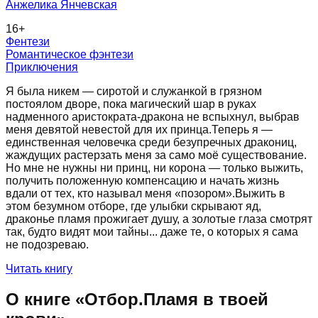
Анжелика Янчевская
16
+
Фентези
Романтическое фэнтези
Приключения
Я была никем — сиротой и служанкой в грязном
постоялом дворе, пока магический шар в руках
надменного аристократа-дракона не вспыхнул, выбрав
меня девятой невестой для их принца.Теперь я —
единственная человечка среди безупречных дракониц,
жаждущих растерзать меня за само моё существование.
Но мне не нужны ни принц, ни корона — только выжить,
получить положенную компенсацию и начать жизнь
вдали от тех, кто называл меня «позором».Выжить в
этом безумном отборе, где улыбки скрывают яд,
драконье пламя прожигает душу, а золотые глаза смотрят
так, будто видят мои тайны... даже те, о которых я сама
не подозреваю.
Читать книгу
О книге «
Отбор.Пламя в твоей