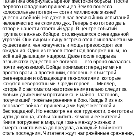
Галактика обернулась ареной жестокой борьбы. После
первого нападения пришельцев Земля понесла
колоссальные потери — сотни миллионов жизней
унесены войной. Но даже в час величайших испытаний
человечество не сломило дух. Теперь оно готово дать
отпор и нанести ответный удар. В центре событий —
группа отважных бойцов, столкнувшихся с невиданной
угрозой. Они лицом к лицу встречаются с инопланетными
существами, чья живучесть и мощь превосходят все
ожидания. Один из героев стоит над поверженным, но
всё ещё дышащим ящером. Даже после подрыва
взрывчатки существо не погибло — его броня оказалась
почти неуязвимой. Бойцы понимают: перед ними не
просто враги, а противники, способные к быстрой
регенерации и обладающие технологиями, которые
кажутся невероятными. Среди героев — Миллер,
который с автоматом наготове внимательно следит за
любым движением противника, и майор Платонов,
получивший тяжёлые ранения в бою. Каждый из них
осознаёт: война с пришельцами будет жестокой и
беспощадной. Но несмотря на все трудности, они готовы
идти до конца, чтобы защитить Землю и её жителей.
Книга погружает в мир, где грань между жизнью и
смертью истончена до предела, а каждый бой может
стать последним. Читателя ждут напряжённые сражения,