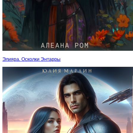
Элияра. Осколки Энтарры