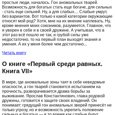
простые люди, началось. Гон аномальных тварей.
Возможность для богатых стать еще богаче, для сильных
- стать еще сильней. Ну, а для слабых… Слабые умрут,
без вариантов. Вот только к какой категории окружающие
относят мой род? Хотя, мне на их мнение наплевать. Ну,
кроме мнения моих союзников, разумеется. Главное, что
я уверен в себе и в своей дружине. А учитывая, что в
этот раз всё пошло не так, и грубой силы уже
недостаточно, то на первый план выходят знания и
умения. А их у меня более чем достаточно...
Читать книгу
О книге «
Первый среди равных.
Книга VII
»
В мире, где аномальные зоны таят в себе неведомые
опасности, а гон тварей становится испытанием на
прочность, разворачивается драма борьбы за
выживание. Ярослав Константинович, глава родовой
дружины, готовится к защите своих владений. Он
понимает: грядущий гон аномальных зверей принесёт не
только угрозу, но и возможность укрепить положение
сильных и богатых — в то время как слабые будут