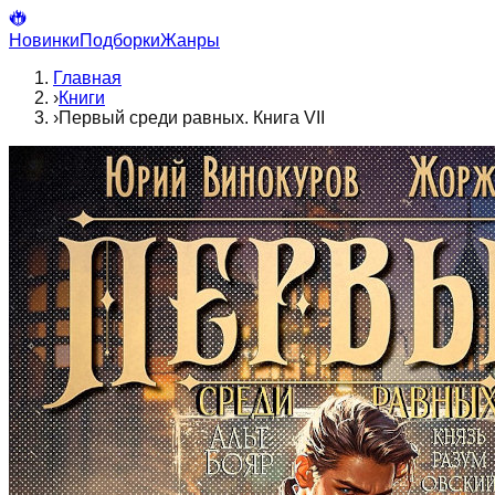
Новинки
Подборки
Жанры
Главная
›
Книги
›
Первый среди равных. Книга VII