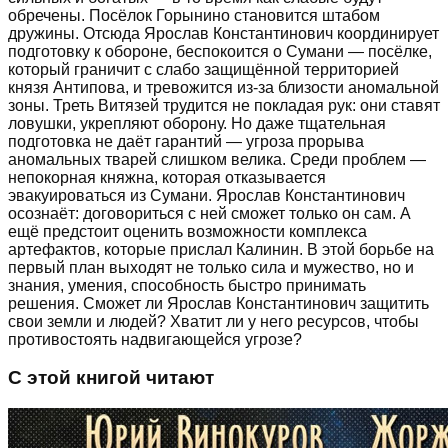
обречены. Посёлок Горынино становится штабом
дружины. Отсюда Ярослав Константинович координирует
подготовку к обороне, беспокоится о Сумани — посёлке,
который граничит с слабо защищённой территорией
князя Антипова, и тревожится из-за близости аномальной
зоны. Треть Витязей трудится не покладая рук: они ставят
ловушки, укрепляют оборону. Но даже тщательная
подготовка не даёт гарантий — угроза прорыва
аномальных тварей слишком велика. Среди проблем —
непокорная княжна, которая отказывается
эвакуироваться из Сумани. Ярослав Константинович
осознаёт: договориться с ней сможет только он сам. А
ещё предстоит оценить возможности комплекса
артефактов, которые прислал Калинин. В этой борьбе на
первый план выходят не только сила и мужество, но и
знания, умения, способность быстро принимать
решения. Сможет ли Ярослав Константинович защитить
свои земли и людей? Хватит ли у него ресурсов, чтобы
противостоять надвигающейся угрозе?
С этой книгой читают