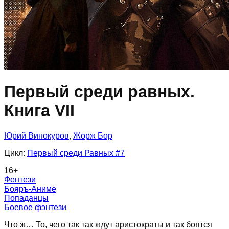
Первый среди равных.
Книга VII
Юрий Винокуров
,
Жорж Бор
Цикл:
Первый среди Равных
#7
16
+
Фентези
Бояръ-Аниме
Попаданцы
Боевое фэнтези
Что ж… То, чего так так ждут аристократы и так боятся