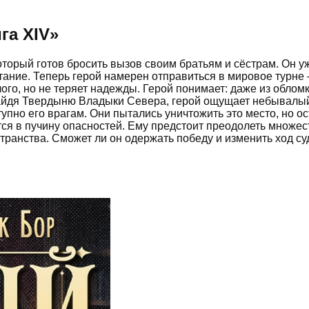
га XIV
»
торый готов бросить вызов своим братьям и сёстрам. Он у
тание. Теперь герой намерен отправиться в мировое турне
го, но не теряет надежды. Герой понимает: даже из облом
айдя Твердыню Владыки Севера, герой ощущает небывалый 
ступно его врагам. Они пытались уничтожить это место, но 
тся в пучину опасностей. Ему предстоит преодолеть множе
транства. Сможет ли он одержать победу и изменить ход су