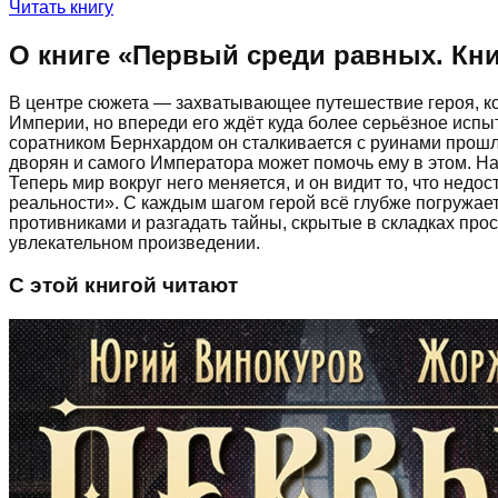
Читать книгу
О книге «
Первый среди равных. Кни
В центре сюжета — захватывающее путешествие героя, ко
Империи, но впереди его ждёт куда более серьёзное испы
соратником Бернхардом он сталкивается с руинами прошло
дворян и самого Императора может помочь ему в этом. Н
Теперь мир вокруг него меняется, и он видит то, что недо
реальности». С каждым шагом герой всё глубже погружае
противниками и разгадать тайны, скрытые в складках прос
увлекательном произведении.
С этой книгой читают