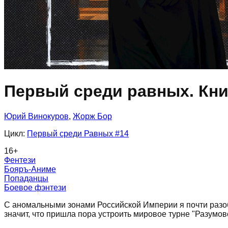
Первый среди равных. Кни
Юрий Винокуров
,
Жорж Бор
Цикл:
Первый среди Равных
#14
16
+
Фентези
Бояръ-Аниме
Попаданцы
Боевое фэнтези
С аномальными зонами Российской Империи я почти разобр
значит, что пришла пора устроить мировое турне "Разумов