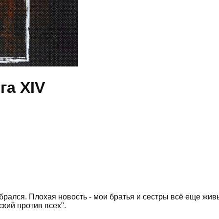
га XIV
ался. Плохая новость - мои братья и сестры всё еще живы.
ский против всех".