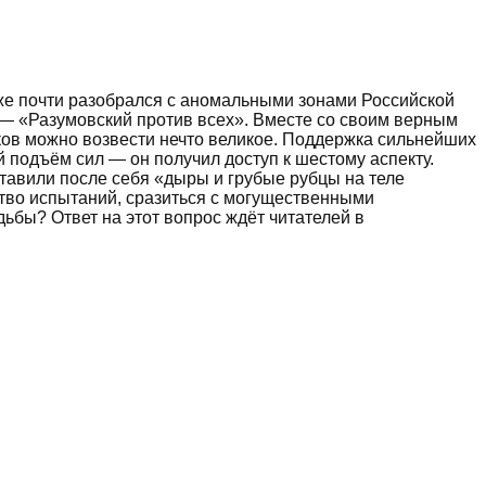
же почти разобрался с аномальными зонами Российской
 — «Разумовский против всех». Вместе со своим верным
ков можно возвести нечто великое. Поддержка сильнейших
подъём сил — он получил доступ к шестому аспекту.
оставили после себя «дыры и грубые рубцы на теле
ство испытаний, сразиться с могущественными
дьбы? Ответ на этот вопрос ждёт читателей в