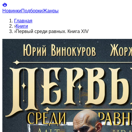
Новинки
Подборки
Жанры
Главная
›
Книги
›
Первый среди равных. Книга XIV