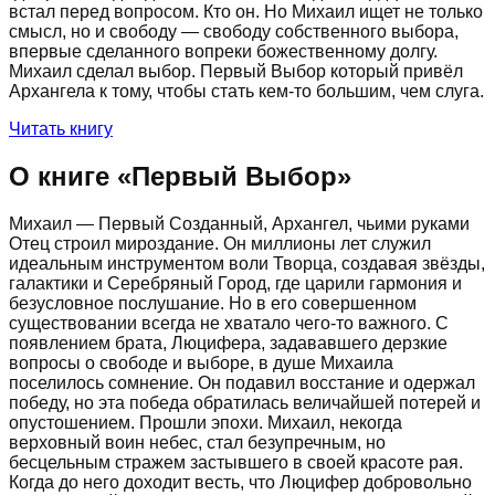
встал перед вопросом. Кто он. Но Михаил ищет не только
смысл, но и свободу — свободу собственного выбора,
впервые сделанного вопреки божественному долгу.
Михаил сделал выбор. Первый Выбор который привёл
Архангела к тому, чтобы стать кем-то большим, чем слуга.
Читать книгу
О книге «
Первый Выбор
»
Михаил — Первый Созданный, Архангел, чьими руками
Отец строил мироздание. Он миллионы лет служил
идеальным инструментом воли Творца, создавая звёзды,
галактики и Серебряный Город, где царили гармония и
безусловное послушание. Но в его совершенном
существовании всегда не хватало чего-то важного. С
появлением брата, Люцифера, задававшего дерзкие
вопросы о свободе и выборе, в душе Михаила
поселилось сомнение. Он подавил восстание и одержал
победу, но эта победа обратилась величайшей потерей и
опустошением. Прошли эпохи. Михаил, некогда
верховный воин небес, стал безупречным, но
бесцельным стражем застывшего в своей красоте рая.
Когда до него доходит весть, что Люцифер добровольно