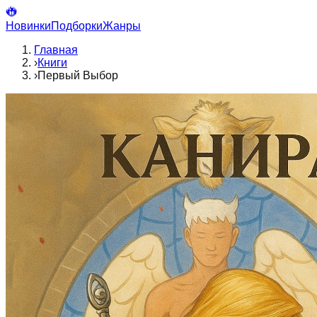
Новинки
Подборки
Жанры
Главная
›
Книги
›
Первый Выбор