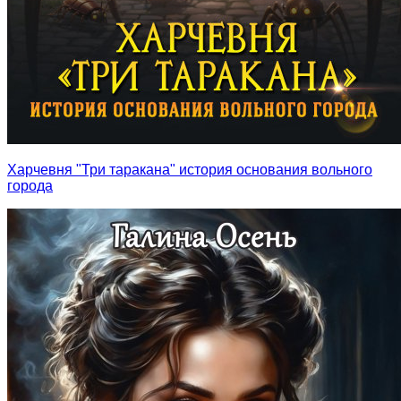
Харчевня "Три таракана" история основания вольного
города