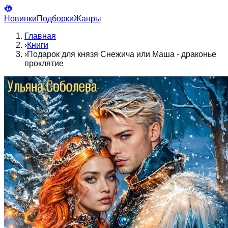
Новинки
Подборки
Жанры
Главная
›
Книги
›
Подарок для князя Снежича или Маша - драконье
проклятие