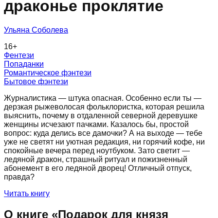
драконье проклятие
Ульяна Соболева
16
+
Фентези
Попаданки
Романтическое фэнтези
Бытовое фэнтези
Журналистика — штука опасная. Особенно если ты —
дерзкая рыжеволосая фольклористка, которая решила
выяснить, почему в отдаленной северной деревушке
женщины исчезают пачками. Казалось бы, простой
вопрос: куда делись все дамочки? А на выходе — тебе
уже не светят ни уютная редакция, ни горячий кофе, ни
спокойные вечера перед ноутбуком. Зато светит —
ледяной дракон, страшный ритуал и пожизненный
абонемент в его ледяной дворец! Отличный отпуск,
правда?
Читать книгу
О книге «
Подарок для князя