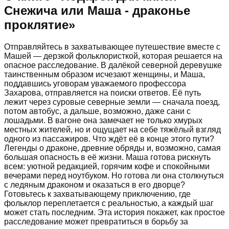
Снежича или Маша - драконье
проклятие
»
Отправляйтесь в захватывающее путешествие вместе с
Машей — дерзкой фольклористкой, которая решается на
опасное расследование. В далёкой северной деревушке
таинственным образом исчезают женщины, и Маша,
поддавшись уговорам уважаемого профессора
Захарова, отправляется на поиски ответов. Её путь
лежит через суровые северные земли — сначала поезд,
потом автобус, а дальше, возможно, даже сани с
лошадьми. В вагоне она замечает не только хмурых
местных жителей, но и ощущает на себе тяжёлый взгляд
одного из пассажиров. Что ждёт её в конце этого пути?
Легенды о драконе, древние обряды и, возможно, самая
большая опасность в её жизни. Маша готова рискнуть
всем: уютной редакцией, горячим кофе и спокойными
вечерами перед ноутбуком. Но готова ли она столкнуться
с ледяным драконом и оказаться в его дворце?
Готовьтесь к захватывающему приключению, где
фольклор переплетается с реальностью, а каждый шаг
может стать последним. Эта история покажет, как простое
расследование может превратиться в борьбу за