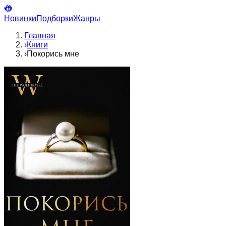
Новинки
Подборки
Жанры
Главная
›
Книги
›
Покорись мне