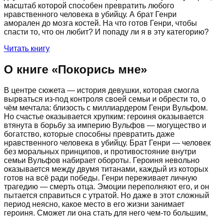
масштаб которой способен превратить любого
нравственного человека в убийцу. А брат Генри
аморален до мозга костей. На что готов Генри, чтобы
спасти то, что он любит? И попаду ли я в эту категорию?
Читать книгу
О книге «
Покорись мне
»
В центре сюжета — история девушки, которая смогла
вырваться из-под контроля своей семьи и обрести то, о
чём мечтала: близость с миллиардером Генри Вульфом.
Но счастье оказывается хрупким: героиня оказывается
втянута в борьбу за империю Вульфов — могущество и
богатство, которые способны превратить даже
нравственного человека в убийцу. Брат Генри — человек
без моральных принципов, и противостояние внутри
семьи Вульфов набирает обороты. Героиня невольно
оказывается между двумя титанами, каждый из которых
готов на всё ради победы. Генри переживает личную
трагедию — смерть отца. Эмоции переполняют его, и он
пытается справиться с утратой. Но даже в этот сложный
период неясно, какое место в его жизни занимает
героиня. Сможет ли она стать для него чем-то большим,