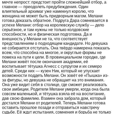
мечте непрост: предстоит пройти сложнейший отбор, а
главное — преодолеть предубеждения. Один
влиятельный архимаг уже намекнул королю, что
женщина не может быть придворным магом. Мелани
готова доказать обратное. Подруга Дара сомневается в
успехе Мелани: отбор на королевскую службу — дело
серьёзное, и там нужны не только колдовские
способности, но и физическая подготовка. Да и
внешность у Мелани не та, что соответствует
представлениям о подходящем кандидате. Но девушка
не собирается отступать. Она твёрдо намерена показать
всем, что способна на многое, и округлые формы не
помеха на пути к цели. В провинциальном городке, где
Мелани живёт после окончания академии, её
воспитывает тётушка Агнесс с супругом и их семеро
детей. Среди них — кузен Ник, который не упускает
возможности поддеть Мелани. Он зовёт её «Пышка» из-
за фигуры, но девушка не обращает на это внимания.
Она уже видит себя в столице, где сможет реализовать
свои амбиции. Родители Мелани умерли, когда она была
совсем маленькой, и тётушка взяла её на воспитание,
дав свою фамилию. Взамен она забрала дом, который
достался Мелани от родителей. Теперь Мелани готова
оставить прошлое позади и отправиться навстречу
судьбе. Её ждут испытания, сомнения и борьба не только