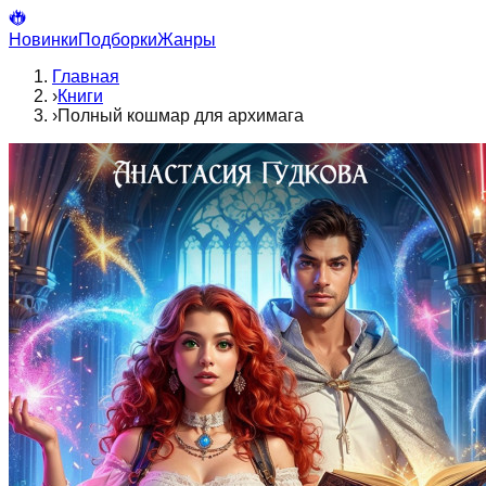
Новинки
Подборки
Жанры
Главная
›
Книги
›
Полный кошмар для архимага