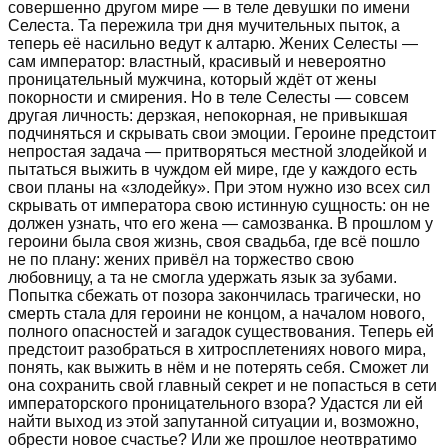
совершенно другом мире — в теле девушки по имени
Селеста. Та пережила три дня мучительных пыток, а
теперь её насильно ведут к алтарю. Жених Селесты —
сам император: властный, красивый и невероятно
проницательный мужчина, который ждёт от жены
покорности и смирения. Но в теле Селесты — совсем
другая личность: дерзкая, непокорная, не привыкшая
подчиняться и скрывать свои эмоции. Героине предстоит
непростая задача — притворяться местной злодейкой и
пытаться выжить в чуждом ей мире, где у каждого есть
свои планы на «злодейку». При этом нужно изо всех сил
скрывать от императора свою истинную сущность: он не
должен узнать, что его жена — самозванка. В прошлом у
героини была своя жизнь, своя свадьба, где всё пошло
не по плану: жених привёл на торжество свою
любовницу, а та не смогла удержать язык за зубами.
Попытка сбежать от позора закончилась трагически, но
смерть стала для героини не концом, а началом нового,
полного опасностей и загадок существования. Теперь ей
предстоит разобраться в хитросплетениях нового мира,
понять, как выжить в нём и не потерять себя. Сможет ли
она сохранить свой главный секрет и не попасться в сети
императорского проницательного взора? Удастся ли ей
найти выход из этой запутанной ситуации и, возможно,
обрести новое счастье? Или же прошлое неотвратимо