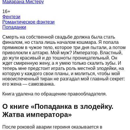
Майарана Мистеру
16
+
Фентези
Романтическое фэнтези
Попаданки
Смерть на собственной свадьбе должна была стать
финалом, но стала лишь началом кошмара. Я попала
прямиком в чужое тело, которое три дня пытали, а потом
приволокли к алтарю. Мой муж? Император. Властный,
до жути красивый и до тошноты проницательный. Он
ждет смиренную жену, а я умею только скалить зубы. И
теперь мне предстоит играть роль местной злодейки, на
которую у каждого свои планы, и молиться, чтобы мой
новоиспеченный тиран не разгадал мой главный секрет:
его жена — самозванка.
Книга удалена по обращению правообладателя.
О книге «
Попаданка в злодейку.
Жатва императора
»
После роковой аварии героиня оказывается в