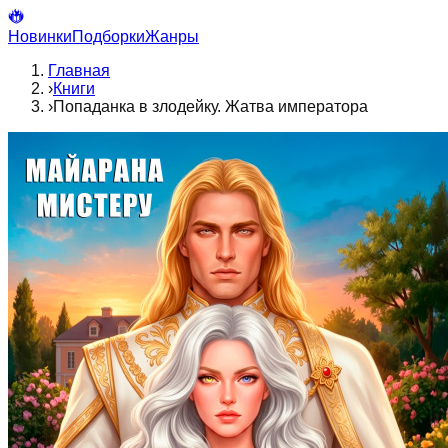
Новинки
Подборки
Жанры
Главная
›
Книги
›
Попаданка в злодейку. Жатва императора