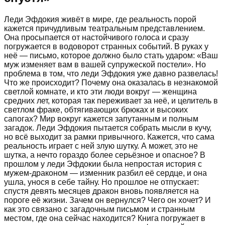
Леди Эфдокия живёт в мире, где реальность порой
кажется причудливым театральным представлением.
Она просыпается от настойчивого голоса и сразу
погружается в водоворот странных событий. В руках у
неё — письмо, которое должно было стать ударом: «Ваш
муж изменяет вам в вашей супружеской постели». Но
проблема в том, что леди Эфдокия уже давно развелась!
Что же происходит? Почему она оказалась в незнакомой
светлой комнате, и кто эти люди вокруг — женщина
средних лет, которая так переживает за неё, и целитель в
светлом фраке, обтягивающих брюках и высоких
сапогах? Мир вокруг кажется запутанным и полным
загадок. Леди Эфдокия пытается собрать мысли в кучу,
но всё выходит за рамки привычного. Кажется, что сама
реальность играет с ней злую шутку. А может, это не
шутка, а нечто гораздо более серьёзное и опасное? В
прошлом у леди Эфдокии была непростая история с
мужем-драконом — изменник разбил её сердце, и она
ушла, унося в себе тайну. Но прошлое не отпускает:
спустя девять месяцев дракон вновь появляется на
пороге её жизни. Зачем он вернулся? Чего он хочет? И
как это связано с загадочным письмом и странным
местом, где она сейчас находится? Книга погружает в