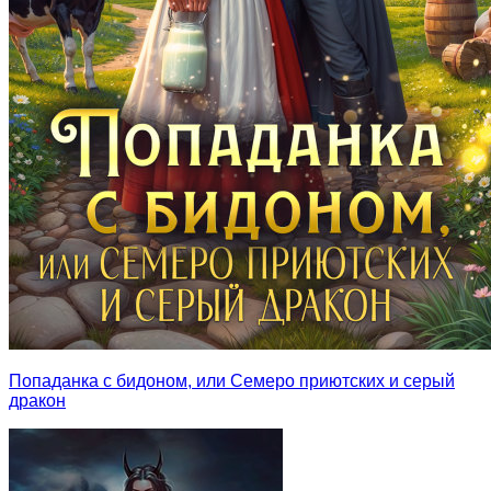
Попаданка с бидоном, или Семеро приютских и серый
дракон