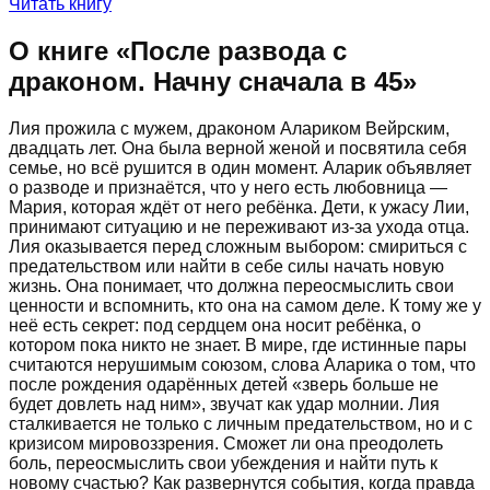
Читать книгу
О книге «
После развода с
драконом. Начну сначала в 45
»
Лия прожила с мужем, драконом Алариком Вейрским,
двадцать лет. Она была верной женой и посвятила себя
семье, но всё рушится в один момент. Аларик объявляет
о разводе и признаётся, что у него есть любовница —
Мария, которая ждёт от него ребёнка. Дети, к ужасу Лии,
принимают ситуацию и не переживают из-за ухода отца.
Лия оказывается перед сложным выбором: смириться с
предательством или найти в себе силы начать новую
жизнь. Она понимает, что должна переосмыслить свои
ценности и вспомнить, кто она на самом деле. К тому же у
неё есть секрет: под сердцем она носит ребёнка, о
котором пока никто не знает. В мире, где истинные пары
считаются нерушимым союзом, слова Аларика о том, что
после рождения одарённых детей «зверь больше не
будет довлеть над ним», звучат как удар молнии. Лия
сталкивается не только с личным предательством, но и с
кризисом мировоззрения. Сможет ли она преодолеть
боль, переосмыслить свои убеждения и найти путь к
новому счастью? Как развернутся события, когда правда