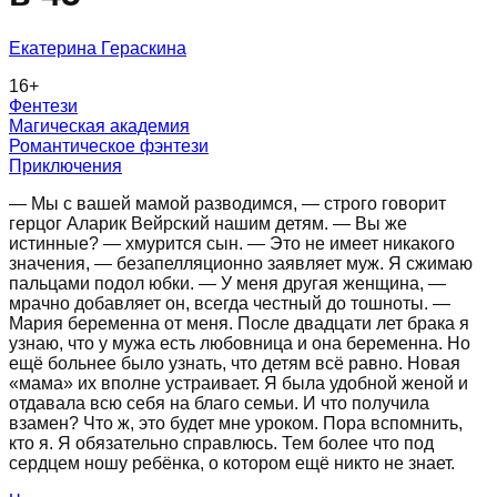
Екатерина Гераскина
16
+
Фентези
Магическая академия
Романтическое фэнтези
Приключения
— Мы с вашей мамой разводимся, — строго говорит
герцог Аларик Вейрский нашим детям. — Вы же
истинные? — хмурится сын. — Это не имеет никакого
значения, — безапелляционно заявляет муж. Я сжимаю
пальцами подол юбки. — У меня другая женщина, —
мрачно добавляет он, всегда честный до тошноты. —
Мария беременна от меня. После двадцати лет брака я
узнаю, что у мужа есть любовница и она беременна. Но
ещё больнее было узнать, что детям всё равно. Новая
«мама» их вполне устраивает. Я была удобной женой и
отдавала всю себя на благо семьи. И что получила
взамен? Что ж, это будет мне уроком. Пора вспомнить,
кто я. Я обязательно справлюсь. Тем более что под
сердцем ношу ребёнка, о котором ещё никто не знает.