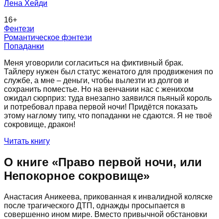
Лена Хейди
16
+
Фентези
Романтическое фэнтези
Попаданки
Меня уговорили согласиться на фиктивный брак.
Тайлеру нужен был статус женатого для продвижения по
службе, а мне – деньги, чтобы вылезти из долгов и
сохранить поместье. Но на венчании нас с женихом
ожидал сюрприз: туда внезапно заявился пьяный король
и потребовал права первой ночи! Придётся показать
этому наглому типу, что попаданки не сдаются. Я не твоё
сокровище, дракон!
Читать книгу
О книге «
Право первой ночи, или
Непокорное сокровище
»
Анастасия Аникеева, прикованная к инвалидной коляске
после трагического ДТП, однажды просыпается в
совершенно ином мире. Вместо привычной обстановки