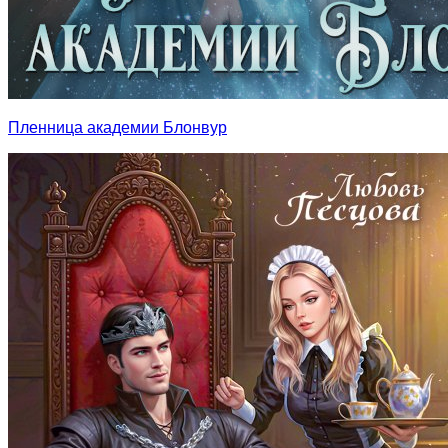
Пленница академии Блонвур