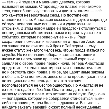
— тёмный подвал и маленькая девочка, которая
называет её мамой. Старомодное платье, незнакомое
тело, способность чувствовать и двигать ногами — всё
это кажется невероятным сном. Но постепенно
становится ясно: Анастасия оказалась в другом мире, где
её ждут невероятные испытания и удивительные
открытия. В этом новом мире ей предстоит столкнуться с
неожиданными обстоятельствами и принять участие в
событиях, которые перевернут её жизнь. Ради
сохранения поместья и избавления от долгов Анастасия
соглашается на фиктивный брак с Тайлером — ему
нужен статус женатого человека, чтобы продвигаться по
службе. Но их венчание оборачивается настоящим
шоком: на церемонию врывается пьяный король и
заявляет о своём праве первой ночи. Теперь Анастасии
предстоит не только адаптироваться к новым реалиям,
но и отстоять свои права в мире, где царят иные законы
и обычаи. Она понимает: здесь она не просто чужая, но и
потенциальная мишень для тех, кто захочет
воспользоваться её беспомощностью. Но Анастасия не
из тех, кто сдаётся без боя. Она готова дать отпор
наглому королю и всем, кто встанет на её пути. Ведь она
— попаданка, которая не собирается становиться чьим-
либо сокровищем, тем более — драконом. В книге вы
найдёте захватывающий сюжет, полный неожиданных