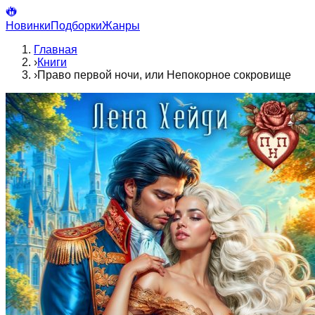
Новинки
Подборки
Жанры
Главная
›
Книги
›
Право первой ночи, или Непокорное сокровище