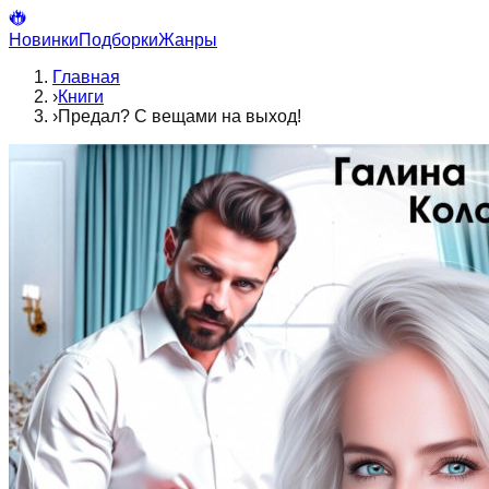
Новинки
Подборки
Жанры
Главная
›
Книги
›
Предал? С вещами на выход!