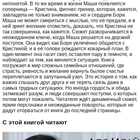
непонятой. В то же время в жизни Маши появляется
соперница — Кристина, фитнес-тренер, которая, кажется,
завладела не только вниманием, но и сердцем Бори.
Маша не может смириться с мыслью, что её предали, и в
ней зреет желание отомстить, доказать, что Кристина не
так совершенна, как кажется. Сюжет разворачивается в
неожиданном ключе, когда Маша решается на дерзкий
поступок. Она видит, как Боря увлечённо общается с
Кристиной, и в её голове рождается коварный план. В
один момент она гасит свет, оставляя пару в темноте, и
наблюдает за тем, как меняется ситуация. Книга
погружает в мир сложных семейных отношений, где
страсть, ревность и желание вернуть былое счастье
переплетаются в запутанный узел. Это история о том, как
важно слышать друг друга и не терять связь даже в
самых трудных ситуациях. Но иногда гордость и обида
затмевают разум, и люди совершают поступки, о которых
потом могут пожалеть. Читателя ждёт динамичный сюжет,
яркие персонажи и неожиданные повороты, которые не
дадут оторваться от книги до последней страницы.
С этой книгой читают