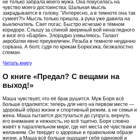
не только забрала моего мужа. Она покусилась на
чувство моего достоинства. Шальная мысль
закрадывается в голову. "Интересно, а в темноте она так
сумеет?!» Мысль только пришла, а рука уже давила на
выключатель. Свет погас. Быстро исчезаю в тёмном
коридоре. Слышу за спиной звериный вой ненаглядного
и визг его «Барби». Злорадно ухмыляюсь. Талант
акробатки явно преувеличен. Резьба в темноте неудачно
сорвана. А болт, судя по крикам Борюсика, безжалостно
сломан.
Читать книгу
О книге «
Предал? С вещами на
выход!
»
Маша чувствует, что её брак рушится. Муж Боря всё
больше отдаляется: теперь для него на первом месте —
здоровый образ жизни и спортивный режим, а не семья и
жена. Маша пытается достучаться до супруга, вернуть
его внимание и нежность, но всё тщетно. Боря словно
живёт в параллельном мире, где нет места её чувствам и
желаниям. Он твердит о здоровье и правильном образе
жизни, а Маша всё больше ощущает себя одинокой и