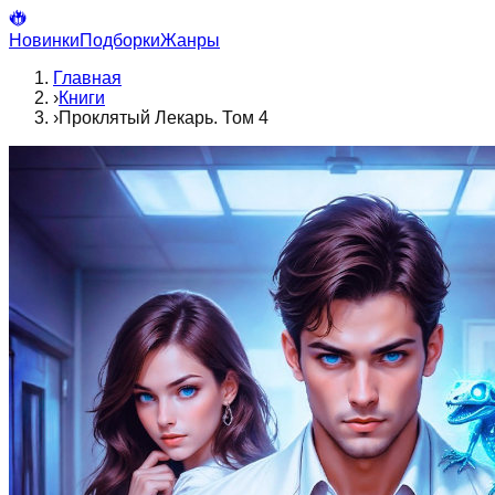
Новинки
Подборки
Жанры
Главная
›
Книги
›
Проклятый Лекарь. Том 4