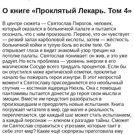
О книге «
Проклятый Лекарь. Том 4
»
В центре сюжета — Святослав Пирогов, человек,
который оказался в больничной палате и пытается
осознать, что с ним произошло. Первое, что он чувствует
— резкий запах карболовой кислоты, затем — жёсткость
больничной койки и тупую боль во всём теле. Он
открывает глаза и видит знакомый узор трещин на
потолке палаты. Святослав понимает: он жив, и это уже
радует. Но есть проблема — уровень энергии в его
магическом Сосуде всего тридцать процентов. Если бы
он опустился ниже критической отметки, проклятье
начало бы пожирать героя изнутри. В этот непростой
момент к Святославу присоединяется его необычный
спутник — костяная ящерица Нюхль. Она с помощью
пантомимы пытается донести до героя свои мысли и
эмоции. Вместе им предстоит разобраться в
произошедшем и преодолеть новые испытания. Книга
погружает читателя в мир, где магия и реальность
переплетаются, где каждый шаг может стать испытанием,
а каждый персонаж — ключом к разгадке тайны. Сможет
ли Святослав справиться с угрозами, которые таит в
себе этот мир? Какие ещё сюрпризы приготовила ему