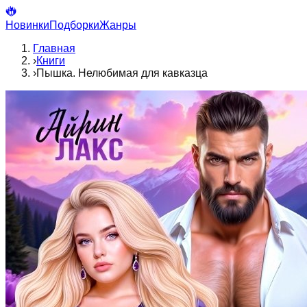
Новинки
Подборки
Жанры
Главная
›
Книги
›
Пышка. Нелюбимая для кавказца