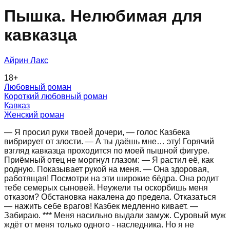
Пышка. Нелюбимая для
кавказца
Айрин Лакс
18
+
Любовный роман
Короткий любовный роман
Кавказ
Женский роман
— Я просил руки твоей дочери, — голос Казбека
вибрирует от злости. — А ты даёшь мне… эту! Горячий
взгляд кавказца проходится по моей пышной фигуре.
Приёмный отец не моргнул глазом: — Я растил её, как
родную. Показывает рукой на меня. — Она здоровая,
работящая! Посмотри на эти широкие бёдра. Она родит
тебе семерых сыновей. Неужели ты оскорбишь меня
отказом? Обстановка накалена до предела. Отказаться
— нажить себе врагов! Казбек медленно кивает. —
Забираю. *** Меня насильно выдали замуж. Суровый муж
ждёт от меня только одного - наследника. Но я не