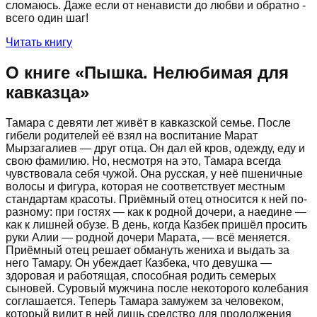
сломаюсь. Даже если от ненависти до любви и обратно -
всего один шаг!
Читать книгу
О книге «
Пышка. Нелюбимая для
кавказца
»
Тамара с девяти лет живёт в кавказской семье. После
гибели родителей её взял на воспитание Марат
Мырзагалиев — друг отца. Он дал ей кров, одежду, еду и
свою фамилию. Но, несмотря на это, Тамара всегда
чувствовала себя чужой. Она русская, у неё пшеничные
волосы и фигура, которая не соответствует местным
стандартам красоты. Приёмный отец относится к ней по-
разному: при гостях — как к родной дочери, а наедине —
как к лишней обузе. В день, когда Казбек пришёл просить
руки Алии — родной дочери Марата, — всё меняется.
Приёмный отец решает обмануть жениха и выдать за
него Тамару. Он убеждает Казбека, что девушка —
здоровая и работящая, способная родить семерых
сыновей. Суровый мужчина после некоторого колебания
соглашается. Теперь Тамара замужем за человеком,
который видит в ней лишь средство для продолжения