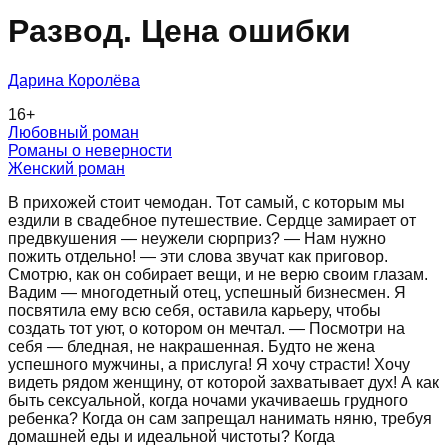
Развод. Цена ошибки
Дарина Королёва
16
+
Любовный роман
Романы о неверности
Женский роман
В прихожей стоит чемодан. Тот самый, с которым мы
ездили в свадебное путешествие. Сердце замирает от
предвкушения — неужели сюрприз? — Нам нужно
пожить отдельно! — эти слова звучат как приговор.
Смотрю, как он собирает вещи, и не верю своим глазам.
Вадим — многодетный отец, успешный бизнесмен. Я
посвятила ему всю себя, оставила карьеру, чтобы
создать тот уют, о котором он мечтал. — Посмотри на
себя — бледная, не накрашенная. Будто не жена
успешного мужчины, а прислуга! Я хочу страсти! Хочу
видеть рядом женщину, от которой захватывает дух! А как
быть сексуальной, когда ночами укачиваешь грудного
ребенка? Когда он сам запрещал нанимать няню, требуя
домашней еды и идеальной чистоты? Когда