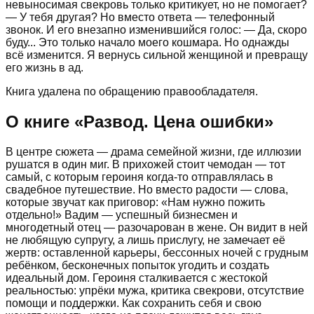
невыносимая свекровь только критикует, но не помогает?
— У тебя другая? Но вместо ответа — телефонный
звонок. И его внезапно изменившийся голос: — Да, скоро
буду... Это только начало моего кошмара. Но однажды
всё изменится. Я вернусь сильной женщиной и превращу
его жизнь в ад.
Книга удалена по обращению правообладателя.
О книге «
Развод. Цена ошибки
»
В центре сюжета — драма семейной жизни, где иллюзии
рушатся в один миг. В прихожей стоит чемодан — тот
самый, с которым героиня когда-то отправлялась в
свадебное путешествие. Но вместо радости — слова,
которые звучат как приговор: «Нам нужно пожить
отдельно!» Вадим — успешный бизнесмен и
многодетный отец — разочарован в жене. Он видит в ней
не любящую супругу, а лишь прислугу, не замечает её
жертв: оставленной карьеры, бессонных ночей с грудным
ребёнком, бесконечных попыток угодить и создать
идеальный дом. Героиня сталкивается с жестокой
реальностью: упрёки мужа, критика свекрови, отсутствие
помощи и поддержки. Как сохранить себя и свою