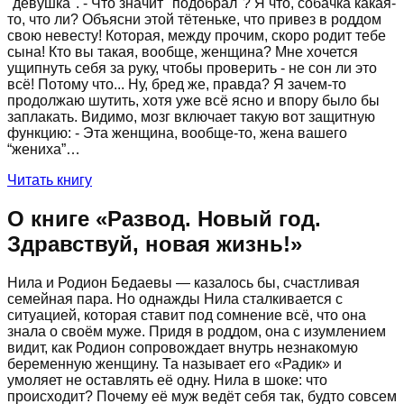
"девушка". - Что значит "подобрал"? Я что, собачка какая-
то, что ли? Объясни этой тётеньке, что привез в роддом
свою невесту! Которая, между прочим, скоро родит тебе
сына! Кто вы такая, вообще, женщина? Мне хочется
ущипнуть себя за руку, чтобы проверить - не сон ли это
всё! Потому что... Ну, бред же, правда? Я зачем-то
продолжаю шутить, хотя уже всё ясно и впору было бы
заплакать. Видимо, мозг включает такую вот защитную
функцию: - Эта женщина, вообще-то, жена вашего
“жениха”…
Читать книгу
О книге «
Развод. Новый год.
Здравствуй, новая жизнь!
»
Нила и Родион Бедаевы — казалось бы, счастливая
семейная пара. Но однажды Нила сталкивается с
ситуацией, которая ставит под сомнение всё, что она
знала о своём муже. Придя в роддом, она с изумлением
видит, как Родион сопровождает внутрь незнакомую
беременную женщину. Та называет его «Радик» и
умоляет не оставлять её одну. Нила в шоке: что
происходит? Почему её муж ведёт себя так, будто совсем