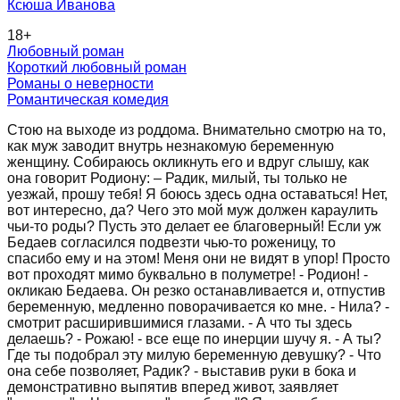
Ксюша Иванова
18
+
Любовный роман
Короткий любовный роман
Романы о неверности
Романтическая комедия
Стою на выходе из роддома. Внимательно смотрю на то,
как муж заводит внутрь незнакомую беременную
женщину. Собираюсь окликнуть его и вдруг слышу, как
она говорит Родиону: – Радик, милый, ты только не
уезжай, прошу тебя! Я боюсь здесь одна оставаться! Нет,
вот интересно, да? Чего это мой муж должен караулить
чьи-то роды? Пусть это делает ее благоверный! Если уж
Бедаев согласился подвезти чью-то роженицу, то
спасибо ему и на этом! Меня они не видят в упор! Просто
вот проходят мимо буквально в полуметре! - Родион! -
окликаю Бедаева. Он резко останавливается и, отпустив
беременную, медленно поворачивается ко мне. - Нила? -
смотрит расширившимися глазами. - А что ты здесь
делаешь? - Рожаю! - все еще по инерции шучу я. - А ты?
Где ты подобрал эту милую беременную девушку? - Что
она себе позволяет, Радик? - выставив руки в бока и
демонстративно выпятив вперед живот, заявляет