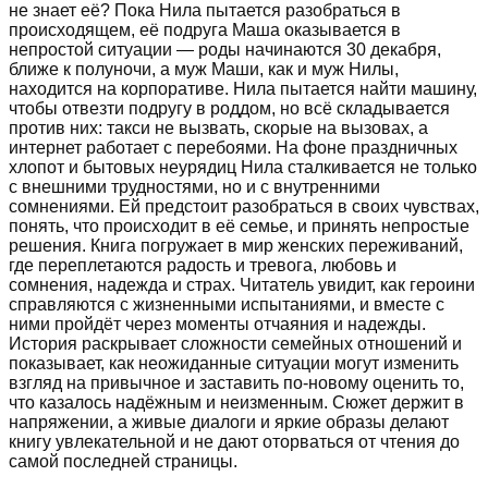
не знает её? Пока Нила пытается разобраться в
происходящем, её подруга Маша оказывается в
непростой ситуации — роды начинаются 30 декабря,
ближе к полуночи, а муж Маши, как и муж Нилы,
находится на корпоративе. Нила пытается найти машину,
чтобы отвезти подругу в роддом, но всё складывается
против них: такси не вызвать, скорые на вызовах, а
интернет работает с перебоями. На фоне праздничных
хлопот и бытовых неурядиц Нила сталкивается не только
с внешними трудностями, но и с внутренними
сомнениями. Ей предстоит разобраться в своих чувствах,
понять, что происходит в её семье, и принять непростые
решения. Книга погружает в мир женских переживаний,
где переплетаются радость и тревога, любовь и
сомнения, надежда и страх. Читатель увидит, как героини
справляются с жизненными испытаниями, и вместе с
ними пройдёт через моменты отчаяния и надежды.
История раскрывает сложности семейных отношений и
показывает, как неожиданные ситуации могут изменить
взгляд на привычное и заставить по-новому оценить то,
что казалось надёжным и неизменным. Сюжет держит в
напряжении, а живые диалоги и яркие образы делают
книгу увлекательной и не дают оторваться от чтения до
самой последней страницы.