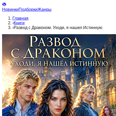
Новинки
Подборки
Жанры
Главная
›
Книги
›
Развод с Драконом. Уходи, я нашел Истинную