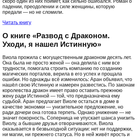
скоро один из них поймёт, как сильно ошибался. Роман о
падении, преодолении и силе женщины, которую
предали — но не сломили.
Читать книгу
О книге «
Развод с Драконом.
Уходи, я нашел Истинную
»
Виола прожила с могущественным драконом десять лет.
Она была не просто женой — она делила с ним все
трудности, помогала строить компанию по созданию
магических порталов, верила в его успех и прощала
ошибки. Но однажды всё изменилось: Аран объявил, что
нашёл свою Истинную и намерен развестись. По законам
королевства дракон имеет право оставить прежнюю
жену ради Истинной — той, что предназначена ему
судьбой. Аран предлагает Виоле остаться в доме в
качестве экономки — унизительное предложение, но
ради дочери она готова терпеть. Однако унижение — не
значит покорность. Соперница не упускает шанса унизить
Виолу, а бывшие друзья отворачиваются. Виола
оказывается в безвыходной ситуации: нет ни поддержки,
ни магии, ни прежнего статуса. Но в ней живёт ярость и