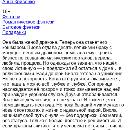
Анна Кривенко
18
+
Фентези
Романтическое фэнтези
Бытовое фэнтези
Попаданки
Она была женой дракона. Теперь она станет его
кошмаром. Виола отдала десять лет жизни браку с
могущественным драконом, помогала ему строить
бизнес по созданию магических порталов, верила,
любила, прощала. Но однажды он заявил, что нашёл
свою Истинную — и предложил ей остаться в доме… в
роли экономки. Ради дочери Виола готова на унижение.
Но не на покорность. Когда всё рушится, оказывается,
что падать можно всё глубже и глубже. Соперница
наслаждается её позором и тонко измывается над ней
при каждом удобном случае. Друзья отворачиваются.
Знакомые делают вид, что не узнают. И кажется, что
помощи ждать неоткуда. Но пока бывший муж мечтает о
новых контрактах и жизни с идеальной парой, Виола
начинает свой путь с нуля — без поддержки, без магии,
без статуса. Только с болью, яростью и решимостью. И
если драконы считают, что у человека нет силы… очень