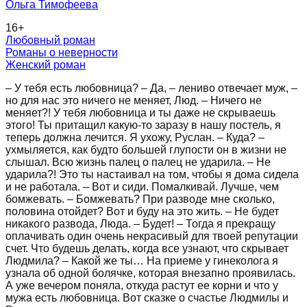
Ольга Тимофеева
16
+
Любовный роман
Романы о неверности
Женский роман
– У тебя есть любовница? – Да, – лениво отвечает муж, –
но для нас это ничего не меняет, Люд. – Ничего не
меняет?! У тебя любовница и ты даже не скрываешь
этого! Ты притащил какую-то заразу в нашу постель, я
теперь должна лечится. Я ухожу, Руслан. – Куда? –
ухмыляется, как будто большей глупости он в жизни не
слышал. Всю жизнь палец о палец не ударила. – Не
ударила?! Это ты настаивал на том, чтобы я дома сидела
и не работала. – Вот и сиди. Помалкивай. Лучше, чем
бомжевать. – Бомжевать? При разводе мне сколько,
половина отойдет? Вот и буду на это жить. – Не будет
никакого развода, Люда. – Будет! – Тогда я прекращу
оплачивать один очень некрасивый для твоей репутации
счет. Что будешь делать, когда все узнают, что скрывает
Людмила? – Какой же ты… На приеме у гинеколога я
узнала об одной болячке, которая внезапно проявилась.
А уже вечером поняла, откуда растут ее корни и что у
мужа есть любовница. Вот сказке о счастье Людмилы и