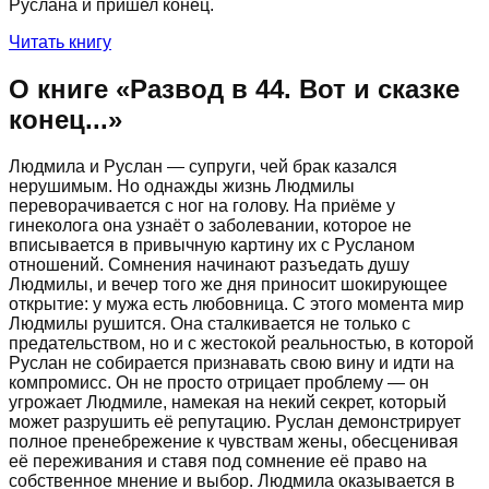
Руслана и пришел конец.
Читать книгу
О книге «
Развод в 44. Вот и сказке
конец...
»
Людмила и Руслан — супруги, чей брак казался
нерушимым. Но однажды жизнь Людмилы
переворачивается с ног на голову. На приёме у
гинеколога она узнаёт о заболевании, которое не
вписывается в привычную картину их с Русланом
отношений. Сомнения начинают разъедать душу
Людмилы, и вечер того же дня приносит шокирующее
открытие: у мужа есть любовница. С этого момента мир
Людмилы рушится. Она сталкивается не только с
предательством, но и с жестокой реальностью, в которой
Руслан не собирается признавать свою вину и идти на
компромисс. Он не просто отрицает проблему — он
угрожает Людмиле, намекая на некий секрет, который
может разрушить её репутацию. Руслан демонстрирует
полное пренебрежение к чувствам жены, обесценивая
её переживания и ставя под сомнение её право на
собственное мнение и выбор. Людмила оказывается в