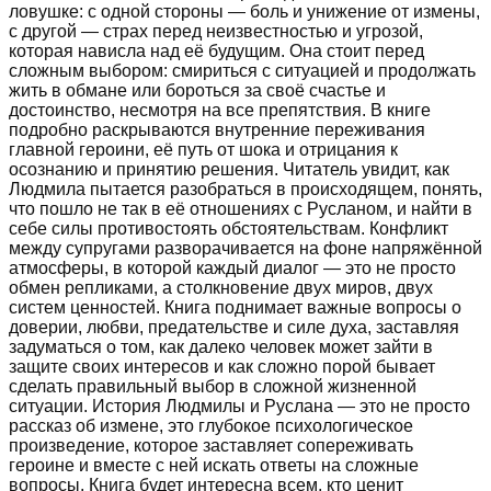
ловушке: с одной стороны — боль и унижение от измены,
с другой — страх перед неизвестностью и угрозой,
которая нависла над её будущим. Она стоит перед
сложным выбором: смириться с ситуацией и продолжать
жить в обмане или бороться за своё счастье и
достоинство, несмотря на все препятствия. В книге
подробно раскрываются внутренние переживания
главной героини, её путь от шока и отрицания к
осознанию и принятию решения. Читатель увидит, как
Людмила пытается разобраться в происходящем, понять,
что пошло не так в её отношениях с Русланом, и найти в
себе силы противостоять обстоятельствам. Конфликт
между супругами разворачивается на фоне напряжённой
атмосферы, в которой каждый диалог — это не просто
обмен репликами, а столкновение двух миров, двух
систем ценностей. Книга поднимает важные вопросы о
доверии, любви, предательстве и силе духа, заставляя
задуматься о том, как далеко человек может зайти в
защите своих интересов и как сложно порой бывает
сделать правильный выбор в сложной жизненной
ситуации. История Людмилы и Руслана — это не просто
рассказ об измене, это глубокое психологическое
произведение, которое заставляет сопереживать
героине и вместе с ней искать ответы на сложные
вопросы. Книга будет интересна всем, кто ценит