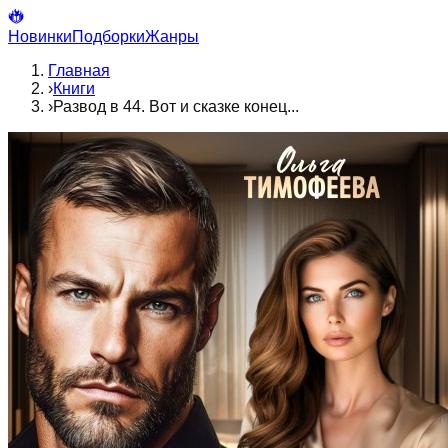
Новинки
Подборки
Жанры
Главная
›
Книги
›
Развод в 44. Вот и сказке конец...