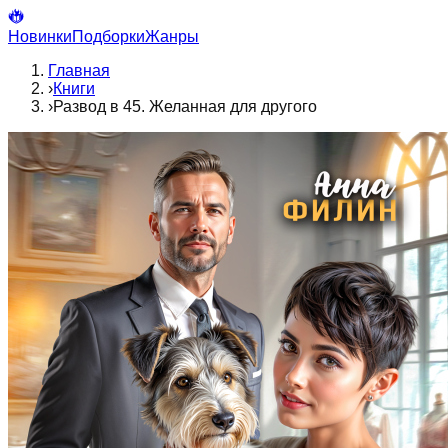
Новинки
Подборки
Жанры
Главная
›
Книги
›
Развод в 45. Желанная для другого