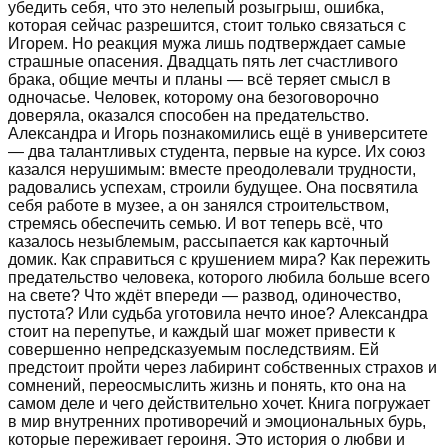
убедить себя, что это нелепый розыгрыш, ошибка,
которая сейчас разрешится, стоит только связаться с
Игорем. Но реакция мужа лишь подтверждает самые
страшные опасения. Двадцать пять лет счастливого
брака, общие мечты и планы — всё теряет смысл в
одночасье. Человек, которому она безоговорочно
доверяла, оказался способен на предательство.
Александра и Игорь познакомились ещё в университете
— два талантливых студента, первые на курсе. Их союз
казался нерушимым: вместе преодолевали трудности,
радовались успехам, строили будущее. Она посвятила
себя работе в музее, а он занялся строительством,
стремясь обеспечить семью. И вот теперь всё, что
казалось незыблемым, рассыпается как карточный
домик. Как справиться с крушением мира? Как пережить
предательство человека, которого любила больше всего
на свете? Что ждёт впереди — развод, одиночество,
пустота? Или судьба уготовила нечто иное? Александра
стоит на перепутье, и каждый шаг может привести к
совершенно непредсказуемым последствиям. Ей
предстоит пройти через лабиринт собственных страхов и
сомнений, переосмыслить жизнь и понять, кто она на
самом деле и чего действительно хочет. Книга погружает
в мир внутренних противоречий и эмоциональных бурь,
которые переживает героиня. Это история о любви и