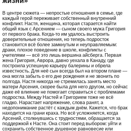
жизни
»
В центре сюжета — непростые отношения в семье, где
каждый герой переживает собственный внутренний
конфликт. Настя, женщина, которая старается найти
общий язык с Арсением — сыном своего мужа Григория
от первого брака. Когда-то им удалось выстроить
доверительные отношения, но теперь подросток
становится всё более замкнутым и неуправляемым:
драки, плохое поведение в школе, конфликты с
учителями — всё это лишь вершина айсберга. Первая
жена Григория, Аврора, давно уехала в Канаду, где
построила успешную карьеру балерины и обрела
известность. Для неё сын всегда был на втором плане —
она могла забыть о его дне рождения и не звонить по
полгода. Настя никогда не стремилась занять место
матери Арсения, скорее была для него другом, но сейчас
даже её влияние не помогает справиться с проблемами
подростка. Между Настей и Григорием тоже не всё
гладко. Нарастает напряжение, слова ранят, а
недопонимание растёт с каждым днём. Кажется, что брак
находится на грани краха. Но всё усложняется, когда
Арсений, столкнувшись с трудностями, обращается за
поддержкой к Насте. Она стоит перед выбором: уйти и
сохранить собственное душевное равновесие или