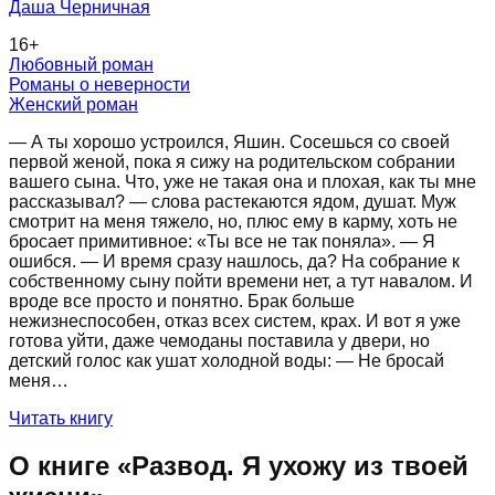
Даша Черничная
16
+
Любовный роман
Романы о неверности
Женский роман
— А ты хорошо устроился, Яшин. Сосешься со своей
первой женой, пока я сижу на родительском собрании
вашего сына. Что, уже не такая она и плохая, как ты мне
рассказывал? — слова растекаются ядом, душат. Муж
смотрит на меня тяжело, но, плюс ему в карму, хоть не
бросает примитивное: «Ты все не так поняла». — Я
ошибся. — И время сразу нашлось, да? На собрание к
собственному сыну пойти времени нет, а тут навалом. И
вроде все просто и понятно. Брак больше
нежизнеспособен, отказ всех систем, крах. И вот я уже
готова уйти, даже чемоданы поставила у двери, но
детский голос как ушат холодной воды: — Не бросай
меня…
Читать книгу
О книге «
Развод. Я ухожу из твоей