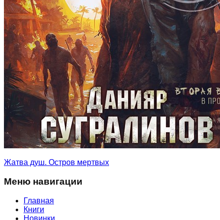
Жатва душ. Остров мертвых
Меню навигации
Главная
Книги
Новинки