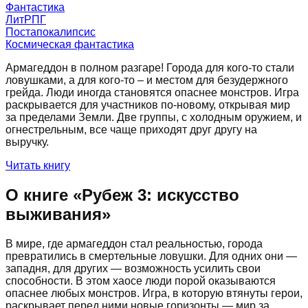
Фантастика
ЛитРПГ
Постапокалипсис
Космическая фантастика
Армагеддон в полном разгаре! Города для кого-то стали
ловушками, а для кого-то – и местом для безудержного
грейда. Люди иногда становятся опаснее монстров. Игра
раскрывается для участников по-новому, открывая мир
за пределами Земли. Две группы, с холодным оружием, и
огнестрельным, все чаще приходят друг другу на
выручку.
Читать книгу
О книге «
Рубеж 3: искусство
выживания
»
В мире, где армагеддон стал реальностью, города
превратились в смертельные ловушки. Для одних они —
западня, для других — возможность усилить свои
способности. В этом хаосе люди порой оказываются
опаснее любых монстров. Игра, в которую втянуты герои,
раскрывает перед ними новые горизонты — мир за