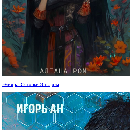
Элияра. Осколки Энтарры