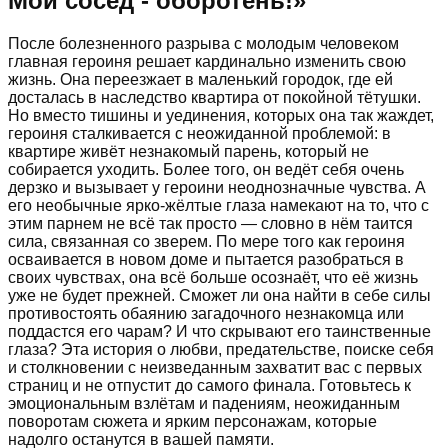
Мой сосед - оборотень!
»
После болезненного разрыва с молодым человеком
главная героиня решает кардинально изменить свою
жизнь. Она переезжает в маленький городок, где ей
досталась в наследство квартира от покойной тётушки.
Но вместо тишины и уединения, которых она так жаждет,
героиня сталкивается с неожиданной проблемой: в
квартире живёт незнакомый парень, который не
собирается уходить. Более того, он ведёт себя очень
дерзко и вызывает у героини неоднозначные чувства. А
его необычные ярко-жёлтые глаза намекают на то, что с
этим парнем не всё так просто — словно в нём таится
сила, связанная со зверем. По мере того как героиня
осваивается в новом доме и пытается разобраться в
своих чувствах, она всё больше осознаёт, что её жизнь
уже не будет прежней. Сможет ли она найти в себе силы
противостоять обаянию загадочного незнакомца или
поддастся его чарам? И что скрывают его таинственные
глаза? Эта история о любви, предательстве, поиске себя
и столкновении с неизведанным захватит вас с первых
страниц и не отпустит до самого финала. Готовьтесь к
эмоциональным взлётам и падениям, неожиданным
поворотам сюжета и ярким персонажам, которые
надолго останутся в вашей памяти.