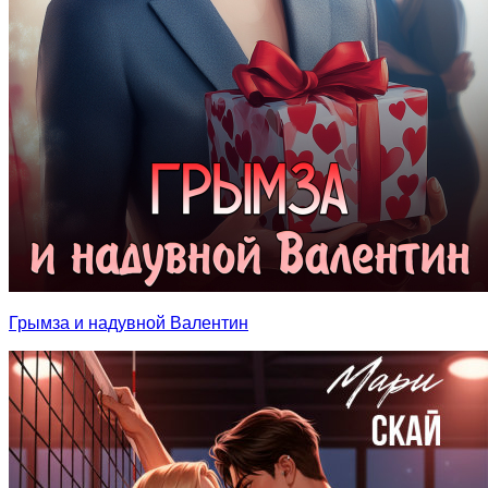
Грымза и надувной Валентин