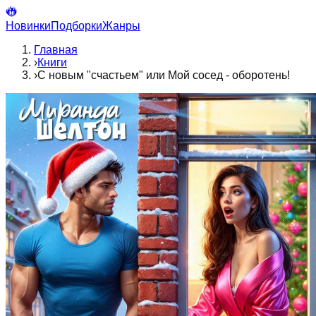
Новинки
Подборки
Жанры
Главная
›
Книги
›
С новым "счастьем" или Мой сосед - оборотень!