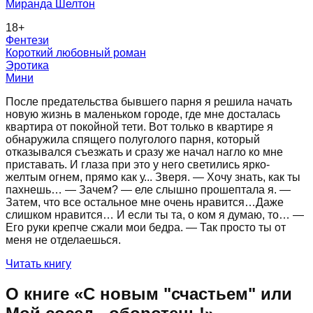
Миранда Шелтон
18
+
Фентези
Короткий любовный роман
Эротика
Мини
После предательства бывшего парня я решила начать
новую жизнь в маленьком городе, где мне досталась
квартира от покойной тети. Вот только в квартире я
обнаружила спящего полуголого парня, который
отказывался съезжать и сразу же начал нагло ко мне
приставать. И глаза при это у него светились ярко-
желтым огнем, прямо как у... Зверя. — Хочу знать, как ты
пахнешь… — Зачем? — еле слышно прошептала я. —
Затем, что все остальное мне очень нравится…Даже
слишком нравится… И если ты та, о ком я думаю, то… —
Его руки крепче сжали мои бедра. — Так просто ты от
меня не отделаешься.
Читать книгу
О книге «
С новым "счастьем" или