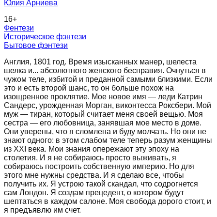
Юлия Арниева
16
+
Фентези
Историческое фэнтези
Бытовое фэнтези
Англия, 1801 год. Время изысканных манер, шелеста
шелка и... абсолютного женского бесправия. Очнуться в
чужом теле, избитой и преданной самыми близкими. Если
это и есть второй шанс, то он больше похож на
изощренное проклятие. Мое новое имя — леди Катрин
Сандерс, урожденная Морган, виконтесса Роксбери. Мой
муж — тиран, который считает меня своей вещью. Моя
сестра — его любовница, занявшая мое место в доме.
Они уверены, что я сломлена и буду молчать. Но они не
знают одного: в этом слабом теле теперь разум женщины
из XXI века. Мои знания опережают эту эпоху на
столетия. И я не собираюсь просто выживать, я
собираюсь построить собственную империю. Но для
этого мне нужны средства. И я сделаю все, чтобы
получить их. Я устрою такой скандал, что содрогнется
сам Лондон. Я создам прецедент, о котором будут
шептаться в каждом салоне. Моя свобода дорого стоит, и
я предъявлю им счет.