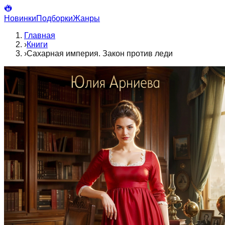
Новинки
Подборки
Жанры
Главная
›
Книги
›
Сахарная империя. Закон против леди