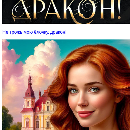
Не трожь мою ёлочку, дракон!