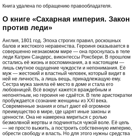
Книга удалена по обращению правообладателя.
О книге «
Сахарная империя. Закон
против леди
»
Англия, 1801 год. Эпоха строгих правил, роскошных
балов и жестокого неравенства. Героиня оказывается в
совершенно незнакомом мире — она проснулась в теле
леди Катрин Сандерс, виконтессы Роксбери. В прошлом
остались её жизнь и воспоминания, а в настоящем —
лишь смутное ощущение чуждости и непонимания. Её
муж — жестокий и властный человек, который видит в
ней не личность, а лишь вещь, принадлежащую ему.
Сестра мужа заняла её место в доме и стала его
любовницей. Всё вокруг кажется враждебным и
непонятным, но героиня не сдаётся. В теле аристократки
пробуждается сознание женщины из XXI века.
Современные знания и опыт дают ей огромное
преимущество в мире, где царят иные законы и
ценности. Она не намерена мириться с ролью
безмолвной жертвы и подчиняться чужой воле. Её цель
— не просто выжить, а построить собственную империю,
обрести свободу и власть. Но для этого нужны средства