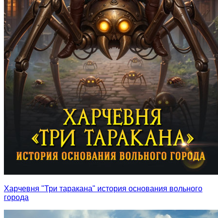
Харчевня "Три таракана" история основания вольного
города