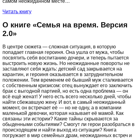
самом неожиданном месте…
Читать книгу
О книге «
Семья на время. Версия
2.0
»
В центре сюжета — сложная ситуация, в которую
попадает главная героиня. Она ушла от мужа, чтобы
посвятить себя воспитанию дочери, и теперь пытается
выстроить новую жизнь. Но неожиданные повороты не
заставляют себя ждать: детский сад закрывается на
карантин, и героиня оказывается в затруднительном
положении. Тем временем её бывший муж сталкивается
с собственным кризисом: отец вынуждает его заключить
брак с выгодной партией, но есть одна проблема — он
всё ещё женат! У него есть всего несколько дней, чтобы
найти сбежавшую жену. И вот, в самый неожиданный
момент, он встречает её — но не одну, а в компании
маленькой девочки, которая называет её мамой. Как
связаны эти истории? Какие тайны скрываются за
обыденными событиями? Смогут ли герои разобраться в
происходящем и найти выход из ситуации? Книга
погружает в мир семейных драм, неожиданных встреч и