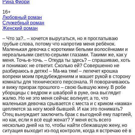
Рина Фиори
16
+
Любовный роман
Служебный роман
Женский роман
– Что за?.. – хочется выругаться, но я проглатываю
грубые слова, потому что напротив меня ребёнок.
Маленькая девочка с короткими белыми волосёнками и
нереальными светло-серыми глазами. Такими же, как у
меня. Точь-в-точь. – Откуда ты здесь? – спрашиваю, хоть
и понимаю: не ответит. Сколько ей? Совершенно не
разбираюсь в детях! – Ма-ма тям! – лепечет крошка
вопреки моим предубеждениям и машет рукой в сторону
комнаты для технического персонала. Я поворачиваюсь
и вижу призрак прошлого – свою бывшую жену. В робе
уборщицы с ведром и шваброй в руке, она выглядит
жалко. Но не это меня сейчас волнует, а то, что
маленькая девочка срывается с места и с криком «мама»
цепляется за ногу моей бывшей. И как это понимать?
Отец вынуждает заключить брак с выгодной ему партией,
но как, если я всё ещё женат? У меня есть всего
несколько дней на то, чтобы найти сбежавшую жену, но
ситуация выходит из-под контроля, когда я встречаю её в