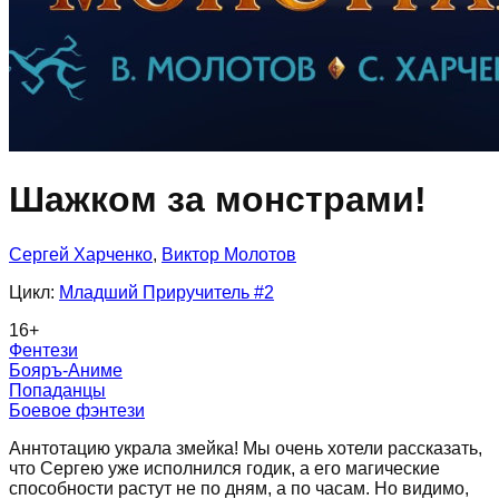
Шажком за монстрами!
Сергей Харченко
,
Виктор Молотов
Цикл:
Младший Приручитель
#2
16
+
Фентези
Бояръ-Аниме
Попаданцы
Боевое фэнтези
Аннтотацию украла змейка! Мы очень хотели рассказать,
что Сергею уже исполнился годик, а его магические
способности растут не по дням, а по часам. Но видимо,