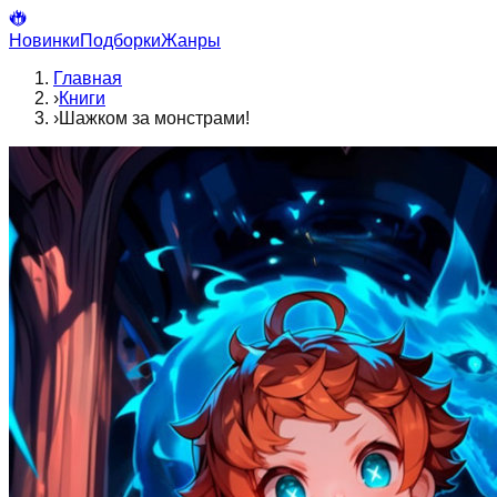
Новинки
Подборки
Жанры
Главная
›
Книги
›
Шажком за монстрами!