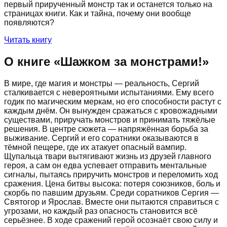
первый прирученный монстр так и останется только на
страницах книги. Как и тайна, почему они вообще
появляются?
Читать книгу
О книге «
Шажком за монстрами!
»
В мире, где магия и монстры — реальность, Сергий
сталкивается с невероятными испытаниями. Ему всего
годик по магическим меркам, но его способности растут с
каждым днём. Он вынужден сражаться с кровожадными
существами, приручать монстров и принимать тяжёлые
решения. В центре сюжета — напряжённая борьба за
выживание. Сергий и его соратники оказываются в
тёмной пещере, где их атакует опасный вампир.
Щупальца твари вытягивают жизнь из друзей главного
героя, а сам он едва успевает отправить ментальные
сигналы, пытаясь приручить монстров и переломить ход
сражения. Цена битвы высока: потеря союзников, боль и
скорбь по павшим друзьям. Среди соратников Сергия —
Святогор и Ярослав. Вместе они пытаются справиться с
угрозами, но каждый раз опасность становится всё
серьёзнее. В ходе сражений герой осознаёт свою силу и