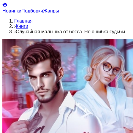
Новинки
Подборки
Жанры
Главная
›
Книги
›
Случайная малышка от босса. Не ошибка судьбы