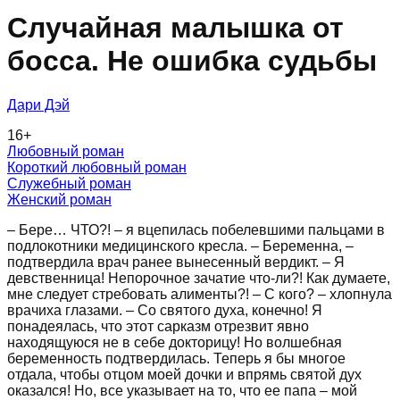
Случайная малышка от
босса. Не ошибка судьбы
Дари Дэй
16
+
Любовный роман
Короткий любовный роман
Служебный роман
Женский роман
– Бере… ЧТО?! – я вцепилась побелевшими пальцами в
подлокотники медицинского кресла. – Беременна, –
подтвердила врач ранее вынесенный вердикт. – Я
девственница! Непорочное зачатие что-ли?! Как думаете,
мне следует стребовать алименты?! – С кого? – хлопнула
врачиха глазами. – Со святого духа, конечно! Я
понадеялась, что этот сарказм отрезвит явно
находящуюся не в себе докторицу! Но волшебная
беременность подтвердилась. Теперь я бы многое
отдала, чтобы отцом моей дочки и впрямь святой дух
оказался! Но, все указывает на то, что ее папа – мой