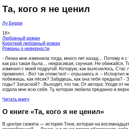
Та, кого я не ценил
Лу Берри
16
+
Любовный роман
Короткий любовный роман
Романы о неверности
- Ленка мне изменила тогда, много лет назад… Потому я с
как раз такая была… некрасивая, скучная. Не обижайся, То
изменил с моей подругой. Которую, как выяснилось, Стас лю
променял. - Вот так отомстил! – огрызаюсь я. – Испортил 
побежишь, как пёсик? Забудешь, как она тебя предала? - 
годы? Запасной? - Выходит, что так. От автора: Уходя от н
отдала мне всю себя. Ту, которая любила преданно и верно
Читать книгу
О книге «
Та, кого я не ценил
»
В центре сюжета — история Тони, которая на восемнадцато