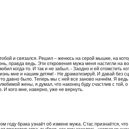
 тобой и связался. Решил – женюсь на серой мышке, на кото
нь, правда ведь. Эти откровения мужа меня настигли на вос
бил когда-то. И так и не забыл. - Заодно и ей отомстить хот
жизнь мне и нашим детям! - Не драматизируй. И давай без сц
Это давно было. Теперь мы с ней все заново начнём. Я ведь
елюбимой жены, я думал, что наконец буду счастлив с той, о 
. И кого мне, наверно, уже не вернуть.
м году брака узнаёт об измене мужа. Стас признаётся, что