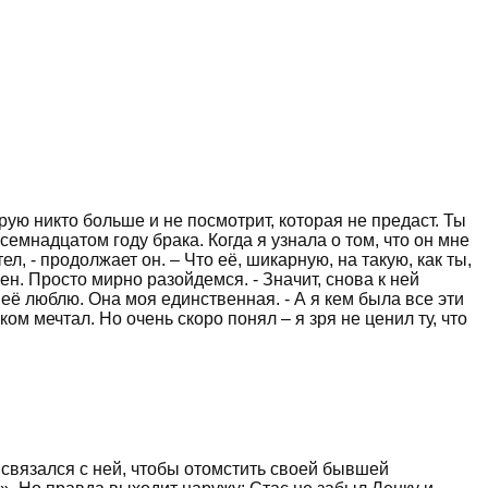
рую никто больше и не посмотрит, которая не предаст. Ты
емнадцатом году брака. Когда я узнала о том, что он мне
ел, - продолжает он. – Что её, шикарную, на такую, как ты,
ен. Просто мирно разойдемся. - Значит, снова к ней
 её люблю. Она моя единственная. - А я кем была все эти
ком мечтал. Но очень скоро понял – я зря не ценил ту, что
 связался с ней, чтобы отомстить своей бывшей