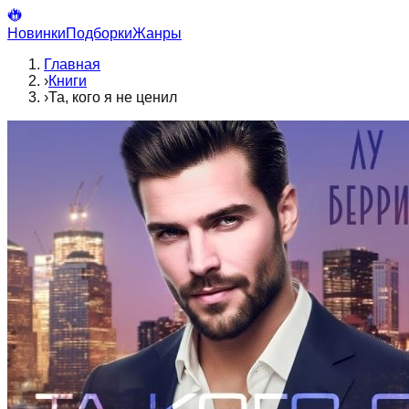
Новинки
Подборки
Жанры
Главная
›
Книги
›
Та, кого я не ценил