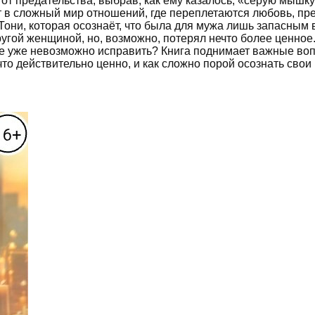
от предательства, выбрав, как ему казалось, «серую мышку
т в сложный мир отношений, где переплетаются любовь, пре
Тони, которая осознаёт, что была для мужа лишь запасным 
ругой женщиной, но, возможно, потерял нечто более ценное
е уже невозможно исправить? Книга поднимает важные воп
 что действительно ценно, и как сложно порой осознать свои