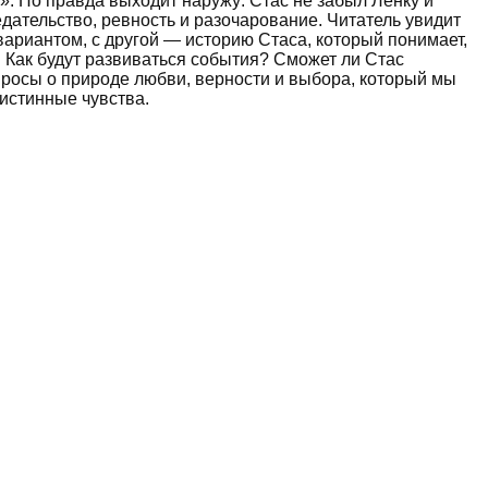
». Но правда выходит наружу: Стас не забыл Ленку и
дательство, ревность и разочарование. Читатель увидит
вариантом, с другой — историю Стаса, который понимает,
. Как будут развиваться события? Сможет ли Стас
росы о природе любви, верности и выбора, который мы
 истинные чувства.