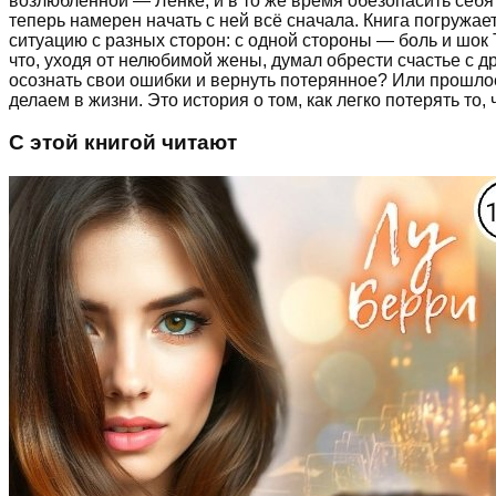
возлюбленной — Ленке, и в то же время обезопасить себя 
теперь намерен начать с ней всё сначала. Книга погружае
ситуацию с разных сторон: с одной стороны — боль и шок 
что, уходя от нелюбимой жены, думал обрести счастье с д
осознать свои ошибки и вернуть потерянное? Или прошло
делаем в жизни. Это история о том, как легко потерять то,
С этой книгой читают