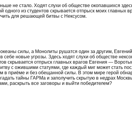
ньше не стало. Ходят слухи об обществе окопавшихся здес
ой одного из студентов скрывается отпрыск моих главных в
лучить для решающей битвы с Нексусом.
х океаны силы, а Монолиты рушатся один за другим, Евген
 в себе новые угрозы. Здесь ходят слухи об обществе некс
нтов скрывается отпрыск главных врагов Евгения — Вороты
итву с ожившими статуями, где каждый миг может стать пос
зом в приёме и без обещанной силы. В этом мире герой обна
гадать тайны ГАРМа и заполучить скрытую в недрах Москвы
ами, раскрыть все заговоры и выйти победителем?