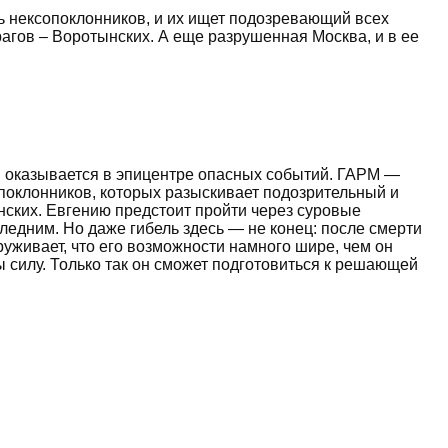
ь нексопоклонников, и их ищет подозревающий всех
рагов – Воротынских. А еще разрушенная Москва, и в ее
ий оказывается в эпицентре опасных событий. ГАРМ —
опоклонников, которых разыскивает подозрительный и
нских. Евгению предстоит пройти через суровые
ледним. Но даже гибель здесь — не конец: после смерти
руживает, что его возможности намного шире, чем он
 силу. Только так он сможет подготовиться к решающей