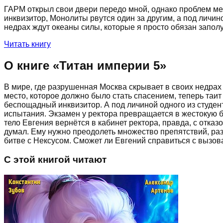
ГАРМ открыл свои двери передо мной, однако проблем ме
инквизитор, Монолиты рвутся один за другим, а под личин
недрах ждут океаны силы, которые я просто обязан запо
Читать книгу
О книге «
Титан империи 5
»
В мире, где разрушенная Москва скрывает в своих недра
место, которое должно было стать спасением, теперь таит
беспощадный инквизитор. А под личиной одного из студе
испытания. Экзамен у ректора превращается в жестокую б
тело Евгения вернётся в кабинет ректора, правда, с отка
думал. Ему нужно преодолеть множество препятствий, раз
битве с Нексусом. Сможет ли Евгений справиться с вызов
С этой книгой читают