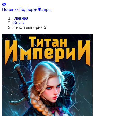
Новинки
Подборки
Жанры
Главная
›
Книги
›
Титан империи 5