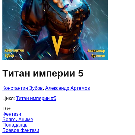
Титан империи 5
Константин Зубов
,
Александр Артемов
Цикл:
Титан империи
#5
16
+
Фентези
Бояръ-Аниме
Попаданцы
Боевое фэнтези