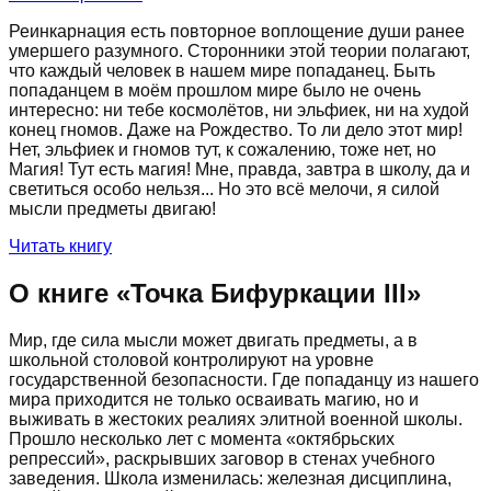
Реинкарнация есть повторное воплощение души ранее
умершего разумного. Сторонники этой теории полагают,
что каждый человек в нашем мире попаданец. Быть
попаданцем в моём прошлом мире было не очень
интересно: ни тебе космолётов, ни эльфиек, ни на худой
конец гномов. Даже на Рождество. То ли дело этот мир!
Нет, эльфиек и гномов тут, к сожалению, тоже нет, но
Магия! Тут есть магия! Мне, правда, завтра в школу, да и
светиться особо нельзя... Но это всё мелочи, я силой
мысли предметы двигаю!
Читать книгу
О книге «
Точка Бифуркации III
»
Мир, где сила мысли может двигать предметы, а в
школьной столовой контролируют на уровне
государственной безопасности. Где попаданцу из нашего
мира приходится не только осваивать магию, но и
выживать в жестоких реалиях элитной военной школы.
Прошло несколько лет с момента «октябрьских
репрессий», раскрывших заговор в стенах учебного
заведения. Школа изменилась: железная дисциплина,