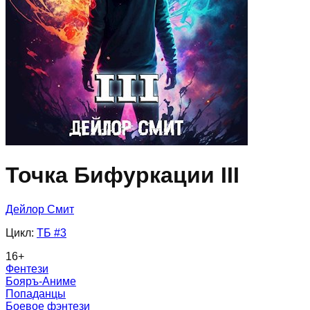
Точка Бифуркации III
Дейлор Смит
Цикл:
ТБ
#3
16
+
Фентези
Бояръ-Аниме
Попаданцы
Боевое фэнтези