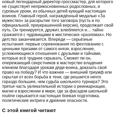
новый легендарный директор-гроссмастер, для которого
не существует неприкосновенных родословных, и
суровые уроки, из обычных детей кующий настоящих
воинов. Главный герой, награждённый медалью «За
мужество» за раскрытие того заговора (пусть и по
официальной, приукрашенной версии), продолжает свой
путь. Он тренируется, дружит, влюбляется и… тайно
сражается с чудовищами в мистических «разломах». Но
детство заканчивается. Впереди — серьёзные
испытания: первые соревнования по фехтованию с
ценными призами от самого князя, взросление,
усложняющиеся отношения с друзьями и тайнами,
которые всё труднее скрывать. Сможет ли он,
опережающий сверстников в мастерстве владения
клинком благодаря урокам дяди-воина, доказать своё
право на победу? И что важнее — внешний триумф или
скрытая от всех борьба в тени, где решается нечто
гораздо большее, чем судьба школьного турнира? Это
третья часть увлекательной истории о реинкарнации,
магии и взрослении в мире, где за фасадом школьной
routine скрывается настоящая боевая подготовка,
политические интриги и древние опасности.
С этой книгой читают