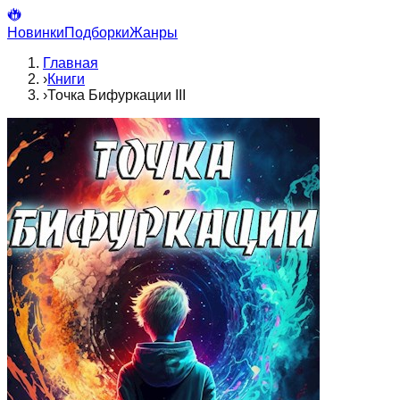
Новинки
Подборки
Жанры
Главная
›
Книги
›
Точка Бифуркации III