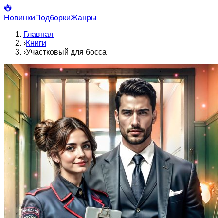
Новинки
Подборки
Жанры
Главная
›
Книги
›
Участковый для босса