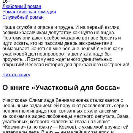
16
+
Любовный роман
Романтическая комедия
Служебный роман
Наша служба и опасна и трудна. И на первый взгляд
всяким красавчикам депутатам как будто не видна.
Поэтому они дают особое указание вот все бросить и
идти искать, кто их пассиям дверь экскрементами
обмазывает. Заняться мне больше нечем! У меня как у
участковой дел невпроворот, а депутата надо бы
проучить... Поэтому его ждет много удивительных
открытий! Веселая история для прекрасного настроения!
Читать книгу
О книге «
Участковый для босса
»
Участковая Олимпиада Вениаминовна сталкивается с
необычным заданием: ей поручают расследовать серию
неприятных инцидентов, связанных с хулиганскими
выходками в адрес любовницы местного депутата. Зама
участковых, которого коллеги за глаза называют
«Козлина» (а по факту — Козлов), с ухмылкой вручает ей
материалы дела. В них — ни малейших зацепок, и