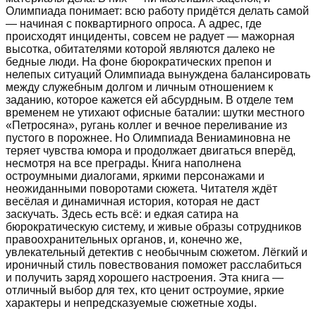
Олимпиада понимает: всю работу придётся делать самой
— начиная с поквартирного опроса. А адрес, где
происходят инциденты, совсем не радует — мажорная
высотка, обитателями которой являются далеко не
бедные люди. На фоне бюрократических препон и
нелепых ситуаций Олимпиада вынуждена балансировать
между служебным долгом и личным отношением к
заданию, которое кажется ей абсурдным. В отделе тем
временем не утихают офисные баталии: шутки местного
«Петросяна», ругань коллег и вечное переливание из
пустого в порожнее. Но Олимпиада Вениаминовна не
теряет чувства юмора и продолжает двигаться вперёд,
несмотря на все преграды. Книга наполнена
остроумными диалогами, яркими персонажами и
неожиданными поворотами сюжета. Читателя ждёт
весёлая и динамичная история, которая не даст
заскучать. Здесь есть всё: и едкая сатира на
бюрократическую систему, и живые образы сотрудников
правоохранительных органов, и, конечно же,
увлекательный детектив с необычным сюжетом. Лёгкий и
ироничный стиль повествования поможет расслабиться
и получить заряд хорошего настроения. Эта книга —
отличный выбор для тех, кто ценит остроумие, яркие
характеры и непредсказуемые сюжетные ходы.