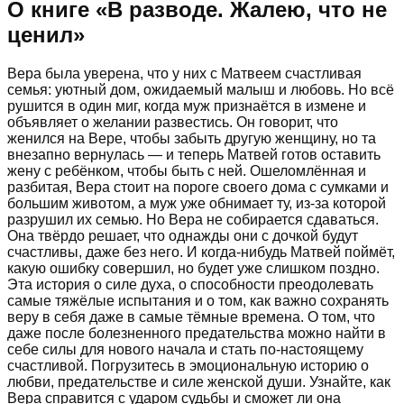
О книге «
В разводе. Жалею, что не
ценил
»
Вера была уверена, что у них с Матвеем счастливая
семья: уютный дом, ожидаемый малыш и любовь. Но всё
рушится в один миг, когда муж признаётся в измене и
объявляет о желании развестись. Он говорит, что
женился на Вере, чтобы забыть другую женщину, но та
внезапно вернулась — и теперь Матвей готов оставить
жену с ребёнком, чтобы быть с ней. Ошеломлённая и
разбитая, Вера стоит на пороге своего дома с сумками и
большим животом, а муж уже обнимает ту, из-за которой
разрушил их семью. Но Вера не собирается сдаваться.
Она твёрдо решает, что однажды они с дочкой будут
счастливы, даже без него. И когда-нибудь Матвей поймёт,
какую ошибку совершил, но будет уже слишком поздно.
Эта история о силе духа, о способности преодолевать
самые тяжёлые испытания и о том, как важно сохранять
веру в себя даже в самые тёмные времена. О том, что
даже после болезненного предательства можно найти в
себе силы для нового начала и стать по-настоящему
счастливой. Погрузитесь в эмоциональную историю о
любви, предательстве и силе женской души. Узнайте, как
Вера справится с ударом судьбы и сможет ли она