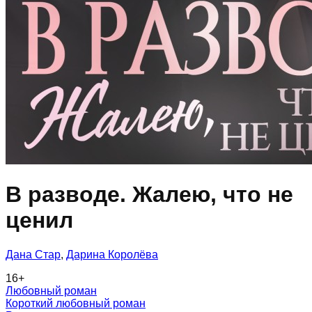
В разводе. Жалею, что не
ценил
Дана Стар
,
Дарина Королёва
16
+
Любовный роман
Короткий любовный роман