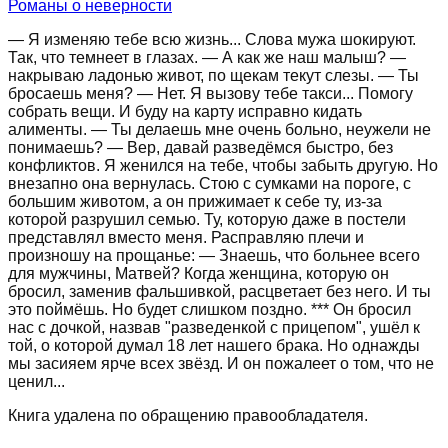
Романы о неверности
— Я изменяю тебе всю жизнь... Слова мужа шокируют.
Так, что темнеет в глазах. — А как же наш малыш? —
накрываю ладонью живот, по щекам текут слезы. — Ты
бросаешь меня? — Нет. Я вызову тебе такси... Помогу
собрать вещи. И буду на карту исправно кидать
алименты. — Ты делаешь мне очень больно, неужели не
понимаешь? — Вер, давай разведёмся быстро, без
конфликтов. Я женился на тебе, чтобы забыть другую. Но
внезапно она вернулась. Стою с сумками на пороге, с
большим животом, а он прижимает к себе ту, из-за
которой разрушил семью. Ту, которую даже в постели
представлял вместо меня. Расправляю плечи и
произношу на прощанье: — Знаешь, что больнее всего
для мужчины, Матвей? Когда женщина, которую он
бросил, заменив фальшивкой, расцветает без него. И ты
это поймёшь. Но будет слишком поздно. *** Он бросил
нас с дочкой, назвав "разведенкой с прицепом", ушёл к
той, о которой думал 18 лет нашего брака. Но однажды
мы засияем ярче всех звёзд. И он пожалеет о том, что не
ценил...
Книга удалена по обращению правообладателя.