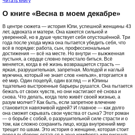
Читать книгу
О книге «
Весна в моем декабре
»
В центре сюжета — история Юли, успешной женщины 43
лет, адвоката и матери. Она кажется сильной и
уверенной, но в душе чувствует себя опустошённой. Три
года после ухода мужа она пытается убедить себя, что
всё в порядке: работа, сын, профессиональные
достижения — всё на месте. Но внутри — выжженная
пустыня, а сердце словно перестало биться. Всё
меняется, когда в её жизнь возвращается страсть —
яркая, разрушительная, запретная. Молодой и наглый
мужчина, который не знает слов «нельзя», вторгается в
её мир. Один поцелуй, один взгляд — и Юлины
тщательно выстроенные барьеры рушатся. Она пытается
бежать от своих чувств, но они настигают её снова и
снова. Что делать, когда тело живёт своей жизнью, а
разум молчит? Как быть, если запретное влечение
становится навязчивой идеей? И главное — как долго
она сможет скрывать свои чувства от сына? Этот роман
— о борьбе с собой, о разрушительной силе страсти и о
том, как сложно сохранить лицо, когда внутренний мир
трещит по швам. Это история о женщине, которая стоит
перед выбором: остаться в зоне комфорта или рискнуть