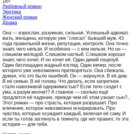
18
+
Любовный роман
Эротика
Женский роман
Драма
Она — взрослая, разумная, сильная. Успешный адвокат,
мать, женщина, которую уже "списал" бывший муж. 43
года правильной жизни, репутации, контроля. Она точно
знает, чего нельзя. И особенно — с кем нельзя. Но он —
слишком молодой. Слишком наглый. Слишком хорошо
знает, чего хочет. И он хочет её. Один дикий поцелуй.
Один беспощадно жадный взгляд. Один вечер, после
которого уже невозможно притворяться. Она сбежала,
думая, что это было ошибкой. Он — вернулся. В её дом.
В её семью. В её голову. Что делать, если запретное
стало навязчивой одержимостью? Если тело сходит с
ума, а разум молчит? А главное — сколько ещё
продлится её падение, прежде чем об этом узнает сын?..
Этот роман — про страсть, которая разрушает. Про
влечение, которое невозможно игнорировать. Про
чувства, которые осуждает каждый, включая её саму. И
если ты готов заглянуть в темноту, где нет правил, то эта
история — для тебя.