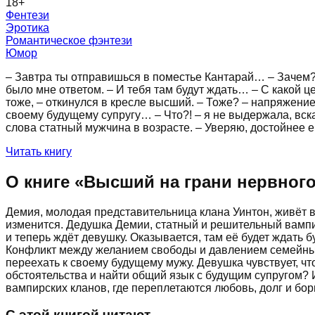
18
+
Фентези
Эротика
Романтическое фэнтези
Юмор
– Завтра ты отправишься в поместье Кантарай… – Зачем? –
было мне ответом. – И тебя там будут ждать… – С какой ц
тоже, – откинулся в кресле высший. – Тоже? – напряжение 
своему будущему супругу… – Что?! – я не выдержала, вска
слова статный мужчина в возрасте. – Уверяю, достойнее ег
Читать книгу
О книге «
Высший на грани нервног
Демия, молодая представительница клана Уинтон, живёт в 
изменится. Дедушка Демии, статный и решительный вампи
и теперь ждёт девушку. Оказывается, там её будет ждать б
Конфликт между желанием свободы и давлением семейных т
переехать к своему будущему мужу. Девушка чувствует, чт
обстоятельства и найти общий язык с будущим супругом? 
вампирских кланов, где переплетаются любовь, долг и бор
С этой книгой читают