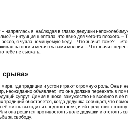
 напряглась я, наблюдая в глазах дедушки непоколебимую р
елью? – интуиция шептала, что явно для чего-то плохого. –
росло, я чуяла неминуемую беду. – Что значит, тоже? – Это
кивая на ноги и метая глазами молнии. – Что значит, пере
о тебе не сыскать...
о срыва
»
мире, где традиции и устои играют огромную роль. Она и н
р, неожиданно объявляет, что она должна переехать в пом
удущий супруг! Демия в шоке: замужество не входило в её п
радиций обостряется, когда дедушка сообщает, что помолв
о её жизнь выходит из-под контроля, и ей предстоит столк
Или она решится противостоять воле дедушки и отстоять св
ьба за свободу.