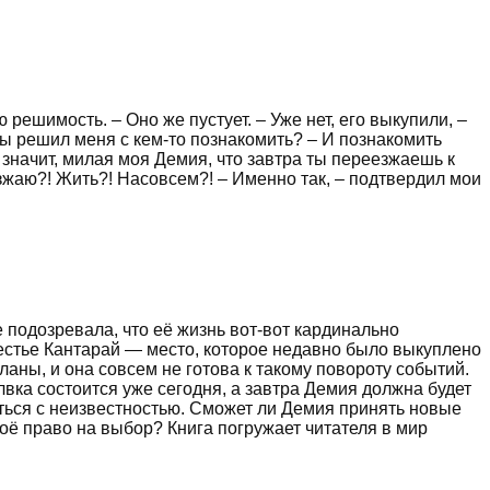
ешимость. – Оно же пустует. – Уже нет, его выкупили, –
 Ты решил меня с кем-то познакомить? – И познакомить
 значит, милая моя Демия, что завтра ты переезжаешь к
езжаю?! Жить?! Насовсем?! – Именно так, – подтвердил мои
е подозревала, что её жизнь вот-вот кардинально
естье Кантарай — место, которое недавно было выкуплено
ланы, и она совсем не готова к такому повороту событий.
ка состоится уже сегодня, а завтра Демия должна будет
нуться с неизвестностью. Сможет ли Демия принять новые
оё право на выбор? Книга погружает читателя в мир