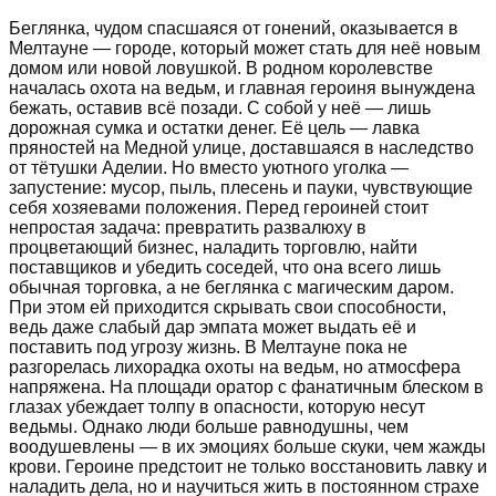
Беглянка, чудом спасшаяся от гонений, оказывается в
Мелтауне — городе, который может стать для неё новым
домом или новой ловушкой. В родном королевстве
началась охота на ведьм, и главная героиня вынуждена
бежать, оставив всё позади. С собой у неё — лишь
дорожная сумка и остатки денег. Её цель — лавка
пряностей на Медной улице, доставшаяся в наследство
от тётушки Аделии. Но вместо уютного уголка —
запустение: мусор, пыль, плесень и пауки, чувствующие
себя хозяевами положения. Перед героиней стоит
непростая задача: превратить развалюху в
процветающий бизнес, наладить торговлю, найти
поставщиков и убедить соседей, что она всего лишь
обычная торговка, а не беглянка с магическим даром.
При этом ей приходится скрывать свои способности,
ведь даже слабый дар эмпата может выдать её и
поставить под угрозу жизнь. В Мелтауне пока не
разгорелась лихорадка охоты на ведьм, но атмосфера
напряжена. На площади оратор с фанатичным блеском в
глазах убеждает толпу в опасности, которую несут
ведьмы. Однако люди больше равнодушны, чем
воодушевлены — в их эмоциях больше скуки, чем жажды
крови. Героине предстоит не только восстановить лавку и
наладить дела, но и научиться жить в постоянном страхе