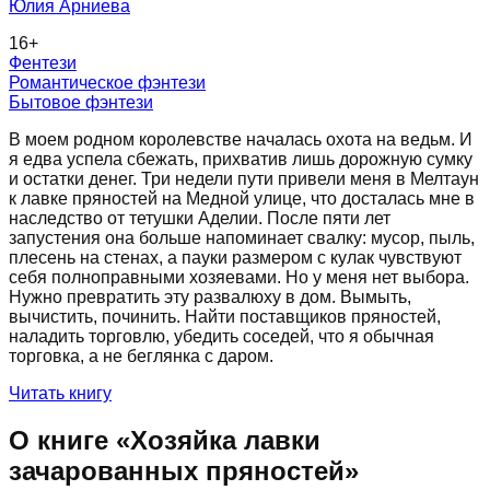
Юлия Арниева
16
+
Фентези
Романтическое фэнтези
Бытовое фэнтези
В моем родном королевстве началась охота на ведьм. И
я едва успела сбежать, прихватив лишь дорожную сумку
и остатки денег. Три недели пути привели меня в Мелтаун
к лавке пряностей на Медной улице, что досталась мне в
наследство от тетушки Аделии. После пяти лет
запустения она больше напоминает свалку: мусор, пыль,
плесень на стенах, а пауки размером с кулак чувствуют
себя полноправными хозяевами. Но у меня нет выбора.
Нужно превратить эту развалюху в дом. Вымыть,
вычистить, починить. Найти поставщиков пряностей,
наладить торговлю, убедить соседей, что я обычная
торговка, а не беглянка с даром.
Читать книгу
О книге «
Хозяйка лавки
зачарованных пряностей
»