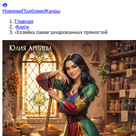
Новинки
Подборки
Жанры
Главная
›
Книги
›
Хозяйка лавки зачарованных пряностей