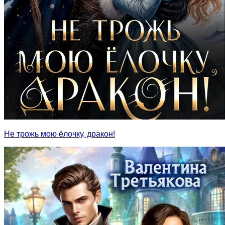
Не трожь мою ёлочку, дракон!