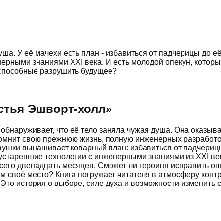
уша. У её мачехи есть план - избавиться от падчерицы до е
нерными знаниями XXI века. И есть молодой опекун, которы
 способные разрушить будущее?
стья Эшворт-холл
»
 обнаруживает, что её тело заняла чужая душа. Она оказы
помнит свою прежнюю жизнь, полную инженерных разработок
ушки вынашивает коварный план: избавиться от падчерицы 
 устаревшие технологии с инженерными знаниями из XXI ве
всего двенадцать месяцев. Сможет ли героиня исправить о
ём своё место? Книга погружает читателя в атмосферу кон
Это история о выборе, силе духа и возможности изменить 