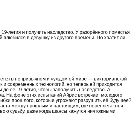
ё 19-летия и получить наследство. У разорённого поместья
й влюбился в девушку из другого времени. Но хватит ли
вается в непривычном и чуждом ей мире — викторианской
 и современных технологий, но теперь ей приходится
до её 19-летия, чтобы заполучить наследство. А
ка. На фоне этих испытаний Айрис встречает молодого
шибки прошлого, которые угрожают разрушить её будущее?
траста между прошлым и настоящим, где переплетаются
свою судьбу, даже когда шансы кажутся ничтожными.