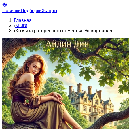
Новинки
Подборки
Жанры
Главная
›
Книги
›
Хозяйка разорённого поместья Эшворт-холл