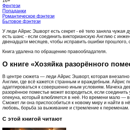
16
+
Фентези
Попаданки
Романтическое фэнтези
Бытовое фэнтези
У леди Айрис Эшворт есть секрет - её тело заняла чужая д
есть шанс - если соединить викторианскую Англию с инже
двенадцати месяцев, чтобы исправить ошибки прошлого,
Книга удалена по обращению правообладателя.
О книге «
Хозяйка разорённого поме
В центре сюжета — леди Айрис Эшворт, которая внезапно
Англии, где всё кажется странным и враждебным. Айрис 
адаптироваться к совершенно иным условиям. Мачеха дев
разорённое поместье может возродиться, если соединить
опекуна, который влюбляется в неё. Но времени мало — 
Сможет ли она приспособиться к новому миру и найти в н
любовь, борьба за выживание и стремление к переменам. 
С этой книгой читают