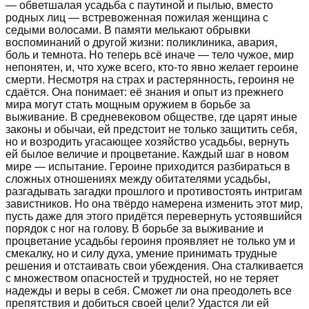
— обветшалая усадьба с паутиной и пылью, вместо
родных лиц — встревоженная пожилая женщина с
седыми волосами. В памяти мелькают обрывки
воспоминаний о другой жизни: поликлиника, авария,
боль и темнота. Но теперь всё иначе — тело чужое, мир
непонятен, и, что хуже всего, кто-то явно желает героине
смерти. Несмотря на страх и растерянность, героиня не
сдаётся. Она понимает: её знания и опыт из прежнего
мира могут стать мощным оружием в борьбе за
выживание. В средневековом обществе, где царят иные
законы и обычаи, ей предстоит не только защитить себя,
но и возродить угасающее хозяйство усадьбы, вернуть
ей былое величие и процветание. Каждый шаг в новом
мире — испытание. Героине приходится разбираться в
сложных отношениях между обитателями усадьбы,
разгадывать загадки прошлого и противостоять интригам
завистников. Но она твёрдо намерена изменить этот мир,
пусть даже для этого придётся перевернуть устоявшийся
порядок с ног на голову. В борьбе за выживание и
процветание усадьбы героиня проявляет не только ум и
смекалку, но и силу духа, умение принимать трудные
решения и отстаивать свои убеждения. Она сталкивается
с множеством опасностей и трудностей, но не теряет
надежды и веры в себя. Сможет ли она преодолеть все
препятствия и добиться своей цели? Удастся ли ей