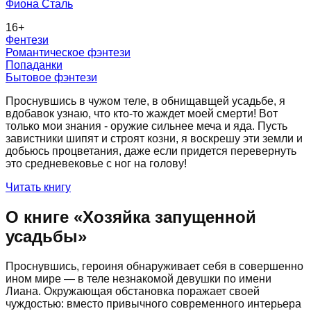
Фиона Сталь
16
+
Фентези
Романтическое фэнтези
Попаданки
Бытовое фэнтези
Проснувшись в чужом теле, в обнищавщей усадьбе, я
вдобавок узнаю, что кто-то жаждет моей смерти! Вот
только мои знания - оружие сильнее меча и яда. Пусть
завистники шипят и строят козни, я воскрешу эти земли и
добьюсь процветания, даже если придется перевернуть
это средневековье с ног на голову!
Читать книгу
О книге «
Хозяйка запущенной
усадьбы
»
Проснувшись, героиня обнаруживает себя в совершенно
ином мире — в теле незнакомой девушки по имени
Лиана. Окружающая обстановка поражает своей
чуждостью: вместо привычного современного интерьера