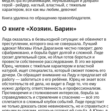
медсестра из реанимации, неунывающая и добрая#
герой - рейдер, наглый, властный, с тяжелым
характером, все как мы любим, девочки!
Книга удалена по обращению правообладателя.
О книге «
Хозяин. Барин
»
Лида оказалась в безвыходной ситуации: её обвиняют в
преступлении, которого она не совершала. Лучший
адвокат Москвы Илья Дараганов честно говорит: дело
сфабриковано, и борьба будет долгой и сложной. Лиде
грозит длительный срок, но Илья готов бороться и
провести собственное расследование. В это же время
Юрец, человек с тяжёлым характером и властной
натурой, ищет специалиста, который сможет помочь его
дочери. Он обращает внимание на Лиду и предлагает ей
работу — заботиться о его ребёнке. Юрец не знает всех
обстоятельств её дела, но видит в Лиде то, что ему
нужно: доброту, ответственность и профессионализм.
Противоречия и столкновения интересов, борьба за
справедливость и стремление к спасению — всё это
сплетается в сложный клубок событий. Лиде предстоит
не только доказать свою невиновность, но и справиться с
новыми вызовами, которые готовит ей судьба. А Юрец, в