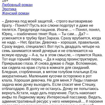
18
+
Любовный роман
Эротика
Женский роман
– Девочка под моей защитой, - строго выговариваю
брату. - Понял? Пусть все слюни подотрут и даже не
пялятся. Предупреди пацанов. Иначе… – Понял, понял,
Юрец, – озабоченно тянет Яша. – Ты сам… Да? –
усмехается в трубку брат.Зараза. Сразу врубается, когда
не надо. – Нет, братан. Девочка – хорошая, правильная.
Сразу видно, специалист. Вот пусть двадцать четыре на
семь занимается моей дочерью и не отвлекается на
всякую ерунду. – А-а, ты в этом смысле, – глумится Яшка.
Тот еще горький перец. – Да я народ проинструктирую.
Прикрываю глаза. И снова думаю о Лиде. Вспоминаю,
как сидела на краю стула в комнате для свиданий.
Бледная, сгорбленная, в мятом голубом платьице.Ела
аккуратненько. Маленькие кусочки осторожно в рот
клала. Хорошая девочка. Не для меня.У Лиды главная
задача мою дочку выходить. Если спасет мне Стешку,
отблагодарю. В долгу не останусь. Дочку ее попытаюсь
вернуть.Кстати, надо дать поручение. Пусть накопают
инфы по Лидиному мужу. Интересный пассажир. Видать,
административный ресурс у него немереный… # героиня