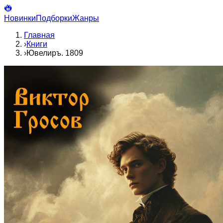
Новинки
Подборки
Жанры
Главная
›
Книги
›
Ювелиръ. 1809