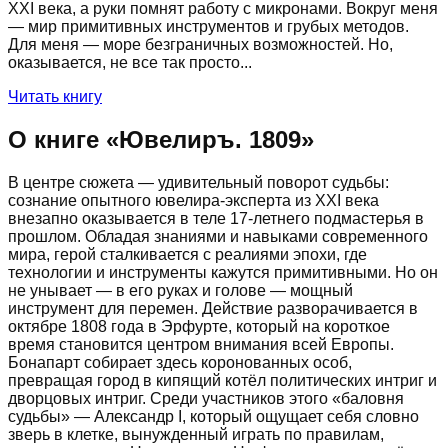
XXI века, а руки помнят работу с микронами. Вокруг меня
— мир примитивных инструментов и грубых методов.
Для меня — море безграничных возможностей. Но,
оказывается, не все так просто...
Читать книгу
О книге «
Ювелиръ. 1809
»
В центре сюжета — удивительный поворот судьбы:
сознание опытного ювелира-эксперта из XXI века
внезапно оказывается в теле 17-летнего подмастерья в
прошлом. Обладая знаниями и навыками современного
мира, герой сталкивается с реалиями эпохи, где
технологии и инструменты кажутся примитивными. Но он
не унывает — в его руках и голове — мощный
инструмент для перемен. Действие разворачивается в
октябре 1808 года в Эрфурте, который на короткое
время становится центром внимания всей Европы.
Бонапарт собирает здесь коронованных особ,
превращая город в кипящий котёл политических интриг и
дворцовых интриг. Среди участников этого «баловня
судьбы» — Александр I, который ощущает себя словно
зверь в клетке, вынужденный играть по правилам,