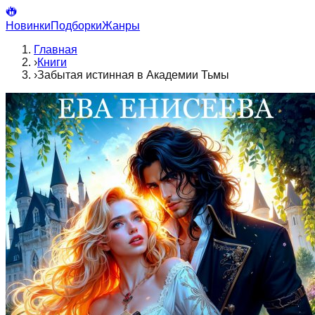
Новинки
Подборки
Жанры
Главная
›
Книги
›
Забытая истинная в Академии Тьмы