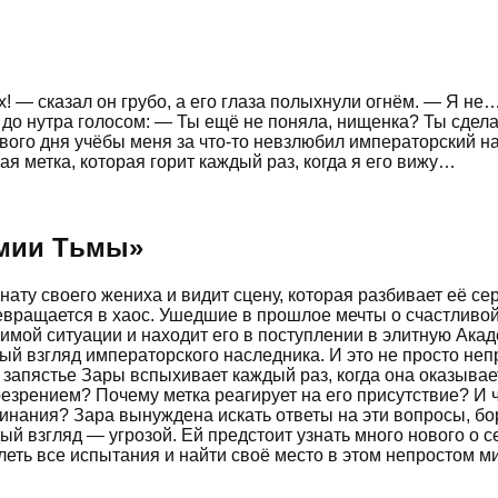
! — сказал он грубо, а его глаза полыхнули огнём. — Я не
о нутра голосом: — Ты ещё не поняла, нищенка? Ты сделае
вого дня учёбы меня за что-то невзлюбил императорский нас
ая метка, которая горит каждый раз, когда я его вижу…
емии Тьмы
»
ату своего жениха и видит сцену, которая разбивает её се
евращается в хаос. Ушедшие в прошлое мечты о счастливой
симой ситуации и находит его в поступлении в элитную Ака
й взгляд императорского наследника. И это не просто неп
запястье Зары вспыхивает каждый раз, когда она оказываетс
презрением? Почему метка реагирует на его присутствие? И 
клинания? Зара вынуждена искать ответы на эти вопросы, б
й взгляд — угрозой. Ей предстоит узнать много нового о себ
леть все испытания и найти своё место в этом непростом м