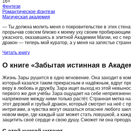
16
+
Фентези
Романтическое фэнтези
Магическая академия
— Ты должна молить меня о покровительстве в этих стенах
прорычав совсем близко к моему уху своим пробирающим д
ужасного, оказавшись в элитной Академии Магии, но с пер
дракон — теперь мой куратор, а у меня на запястье странн
Читать книгу
О книге «
Забытая истинная в Акад
Жизнь Зары рушится в одно мгновение. Она заходит в комн
который казался таким прекрасным и надёжным, вдруг пр
веру в любовь и дружбу, Зара ищет выход из этой невыно
первого же дня учёбы Зара ощущает на себе неприязненны
напряжение между ними только растёт. Странная метка на 
этот дерзкий и грубый дракон, который смотрит на неё с 
интригами, а чувства могут оказаться опаснее любого за
новом мире, где каждый шаг может стать ловушкой, а кажды
защитить своё сердце и свою душу. Сможет ли она преодо
С этой книгой читают