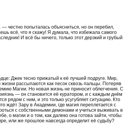
… — честно попыталась объясниться, но он перебил,
шь всё, что я скажу! Я думала, что избежала самого
ледник! И всё бы ничего, только этот дерзкий и грубый
рдце: Джек тесно прижатый к её лучшей подруге. Мир,
 жизни рассыпаются как песок сквозь пальцы. Потеряв
демию Магии. Но новая жизнь не приносит облегчения. С
риязнь — он становится её куратором, и с каждым днём
я рядом с ним, и это только усугубляет ситуацию. Кто
что ждёт Зару в Академии, где магия переплетается с
ороться с собственными демонами и учиться выживать в
е, о магии и о том, как далеко она готова зайти, чтобы
ире, или же прошлое навсегда определит её судьбу?