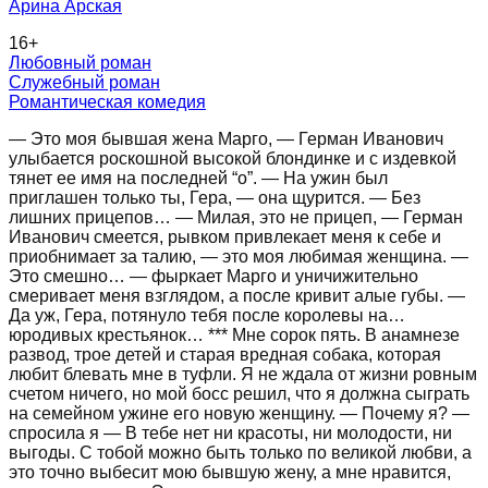
Арина Арская
16
+
Любовный роман
Служебный роман
Романтическая комедия
— Это моя бывшая жена Марго, — Герман Иванович
улыбается роскошной высокой блондинке и с издевкой
тянет ее имя на последней “о”. — На ужин был
приглашен только ты, Гера, — она щурится. — Без
лишних прицепов… — Милая, это не прицеп, — Герман
Иванович смеется, рывком привлекает меня к себе и
приобнимает за талию, — это моя любимая женщина. —
Это смешно… — фыркает Марго и уничижительно
смеривает меня взглядом, а после кривит алые губы. —
Да уж, Гера, потянуло тебя после королевы на…
юродивых крестьянок… *** Мне сорок пять. В анамнезе
развод, трое детей и старая вредная собака, которая
любит блевать мне в туфли. Я не ждала от жизни ровным
счетом ничего, но мой босс решил, что я должна сыграть
на семейном ужине его новую женщину. — Почему я? —
спросила я — В тебе нет ни красоты, ни молодости, ни
выгоды. С тобой можно быть только по великой любви, а
это точно выбесит мою бывшую жену, а мне нравится,