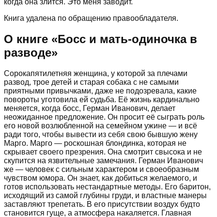
когда она злится. Это меня заводит.
Книга удалена по обращению правообладателя.
О книге «
Босс и мать-одиночка в
разводе
»
Сорокапятилетняя женщина, у которой за плечами
развод, трое детей и старая собака с не самыми
приятными привычками, даже не подозревала, какие
повороты уготовила ей судьба. Её жизнь кардинально
меняется, когда босс, Герман Иванович, делает
неожиданное предложение. Он просит её сыграть роль
его новой возлюбленной на семейном ужине — и всё
ради того, чтобы вывести из себя свою бывшую жену
Марго. Марго — роскошная блондинка, которая не
скрывает своего презрения. Она смотрит свысока и не
скупится на язвительные замечания. Герман Иванович
же — человек с сильным характером и своеобразным
чувством юмора. Он знает, как добиться желаемого, и
готов использовать нестандартные методы. Его баритон,
исходящий из самой глубины груди, и властные манеры
заставляют трепетать. В его присутствии воздух будто
становится гуще, а атмосфера накаляется. Главная