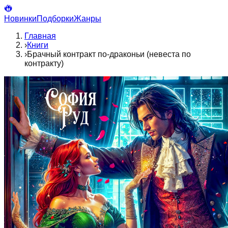
Новинки
Подборки
Жанры
Главная
›
Книги
›
Брачный контракт по-драконьи (невеста по
контракту)