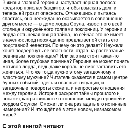
В жизни главной героини наступает чёрная полоса:
кредитор прислал бандитов, чтобы взыскать долг, и
теперь ей грозит опасность. Отчаявшись и пытаясь
спастись, она неожиданно оказывается в совершенно
другом месте — в доме лорда Соула, известного всей
столице и окружённого толпами поклонниц. У героини и
лорда есть некая общая тайна, но сейчас это не имеет
значения: лорд неожиданно предлагает ей стать его
подставной невестой. Почему он это делает? Неужели
хочет подвергнуть её опасности, отдав на растерзание
ревнивым поклонницам? Или за этим стоит какая-то
иная, более глубокая причина? Героиня не может понять
мотивов лорда, ведь даже король не смог заставить его
жениться. Что же тогда нужно этому загадочному и
властному мужчине? Читатель окажется в самом центре
бурных событий: здесь и опасные ситуации, и
загадочные повороты сюжета, и непростые отношения
между героями. История раскроет тайны прошлого и
покажет, как развиваются отношения между героиней и
лордом Соулом. Сможет ли она разгадать его истинные
намерения? И что ждёт её в этом новом, незнакомом
мире?
С этой книгой читают