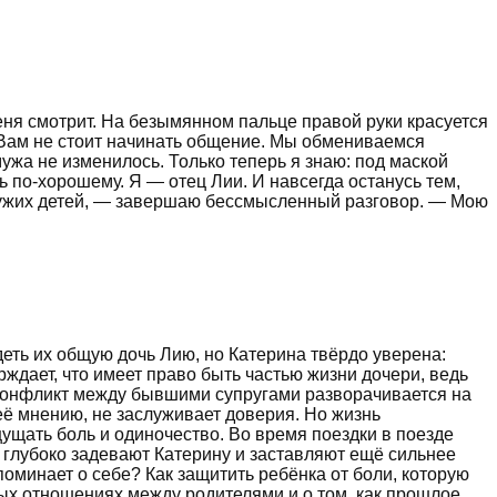
еня смотрит. На безымянном пальце правой руки красуется
— Вам не стоит начинать общение. Мы обмениваемся
ужа не изменилось. Только теперь я знаю: под маской
 по-хорошему. Я — отец Лии. И навсегда останусь тем,
а чужих детей, — завершаю бессмысленный разговор. — Мою
деть их общую дочь Лию, но Катерина твёрдо уверена:
ждает, что имеет право быть частью жизни дочери, ведь
. Конфликт между бывшими супругами разворачивается на
 её мнению, не заслуживает доверия. Но жизнь
ущать боль и одиночество. Во время поездки в поезде
 глубоко задевают Катерину и заставляют ещё сильнее
поминает о себе? Как защитить ребёнка от боли, которую
ных отношениях между родителями и о том, как прошлое