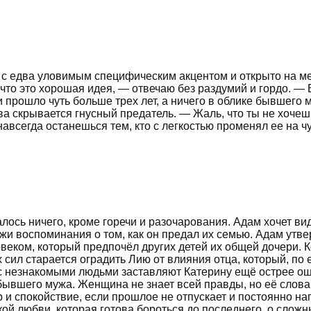
 с едва уловимым специфическим акцентом и открыто на м
что это хорошая идея, — отвечаю без раздумий и гордо. 
прошло чуть больше трех лет, а ничего в облике бывшего м
а скрывается гнусный предатель. — Жаль, что ты не хочешь
навсегда останешься тем, кто с легкостью променял ее н
лось ничего, кроме горечи и разочарования. Адам хочет ви
и воспоминания о том, как он предал их семью. Адам утвер
ловеком, который предпочёл других детей их общей дочери
 сил старается оградить Лию от влияния отца, который, по
 с незнакомыми людьми заставляют Катерину ещё острее ощ
бывшего мужа. Женщина не знает всей правды, но её слова
 и спокойствие, если прошлое не отпускает и постоянно на
ой любви, которая готова бороться до последнего, о слож