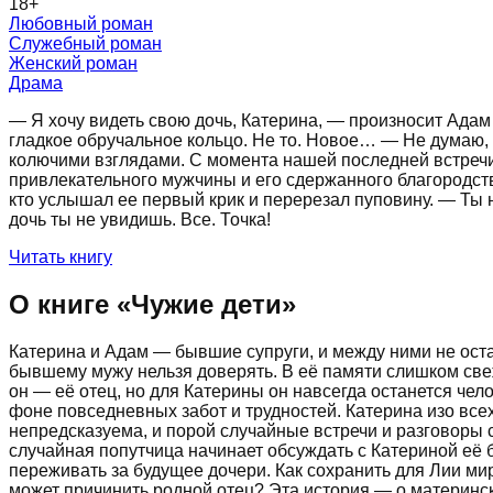
18
+
Любовный роман
Служебный роман
Женский роман
Драма
— Я хочу видеть свою дочь, Катерина, — произносит Адам
гладкое обручальное кольцо. Не то. Новое… — Не думаю, 
колючими взглядами. С момента нашей последней встречи 
привлекательного мужчины и его сдержанного благородств
кто услышал ее первый крик и перерезал пуповину. — Ты 
дочь ты не увидишь. Все. Точка!
Читать книгу
О книге «
Чужие дети
»
Катерина и Адам — бывшие супруги, и между ними не оста
бывшему мужу нельзя доверять. В её памяти слишком свеж
он — её отец, но для Катерины он навсегда останется че
фоне повседневных забот и трудностей. Катерина изо всех
непредсказуема, и порой случайные встречи и разговоры
случайная попутчица начинает обсуждать с Катериной её 
переживать за будущее дочери. Как сохранить для Лии мир
может причинить родной отец? Эта история — о материнск