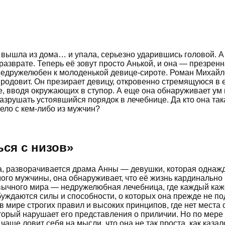
 вышла из дома… и упала, серьезно ударившись головой. А
азврате. Теперь её зовут просто Анькой, и она — презренн
недружелюбен к молоденькой девице-сироте. Роман Михайл
 родовит. Он презирает девицу, откровенно стремящуюся в 
, вводя окружающих в ступор. А еще она обнаруживает ум 
 разрушать устоявшийся порядок в лечебнице. Да кто она та
ело с кем-либо из мужчин?
ься с низов
»
ка, разворачивается драма Анны — девушки, которая однаж
ого мужчины, она обнаруживает, что её жизнь кардинальн
ычного мира — недружелюбная лечебница, где каждый каж
буждаются силы и способности, о которых она прежде не п
 мире строгих правил и высоких принципов, где нет места 
торый нарушает его представления о приличии. Но по мере 
аще ловит себя на мысли, что она не так проста, как каза