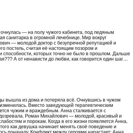
 очнулась — на полу чужого кабинета, под ледяным
ая санитарка в огромной лечебнице. Мир вокруг
ович — молодой доктор с безупречной репутацией и
его постель, считая её настоящим позором и
и способности, которых точно не было в прошлом. Дальше
кая??? А от ненависти до любви, как говорится один шаг…
ды вышла из дома и потеряла всё. Очнувшись в чужом
о изменилась. Вместо заведующей терапевтическим
ется чужим и враждебным. Анна сталкивается с
одозревала. Роман Михайлович — молодой, красивый и
слабостям и порокам. Когда в его жизни появляется Анна,
того как девушка начинает менять своё поведение и
лось поначалу. Конфликт между героями нарастает: Анна