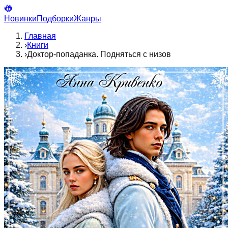
Новинки
Подборки
Жанры
Главная
›
Книги
›
Доктор-попаданка. Подняться с низов