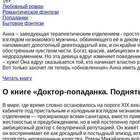
16
+
Любовный роман
Романтическое фэнтези
Попаданки
Бытовое фэнтези
Анна – заведующая терапевтическим отделением - просто
взглядом незнакомого мужчины, обвиняющего её в диком р
напоминает допотопный девятнадцатый век, и он крайне 
обострённым чувством чести. Богат, красив, амбициозен и
недоразумением. Но эта девица вдруг изменяет поведение
– хуже! Она вдруг оказывается той, кто начинает властно
Вот только захочет ли теперь «обновленная» Анна иметь д
Читать книгу
О книге «
Доктор-попаданка. Поднят
В мире, где время словно остановилось на пороге XIX ве
кабинете под пристальным и холодным взглядом незнаком
отделением — презираемая всеми санитарка, вместо прив
жестокостью и предубеждением, но в ней постепенно про
амбициозный доктор с безупречной репутацией. Он живёт в
он воспринимает её как досадный и постыдный эпизод, ко
проявлять неожиданные качества, Роман Михайлович всё ч